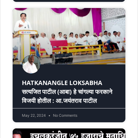
HATKANANGLE LOKSABHA
सत्यजित पाटील (आबा) हे चांगल्या फरकाने
विजयी होतील : आ.जयंतराव पाटील
May 22, 2024
No Comments