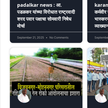
padalkar news : आ.
karam
पडळकर यांच्या विरोधात राष्ट्रवादी
कर्मवीर 
शरद पवार पक्षाचा सोमवारी निषेध
भास्कररा
मोर्चा
व्याख्या
September 21, 2025
No Comments
Septembe