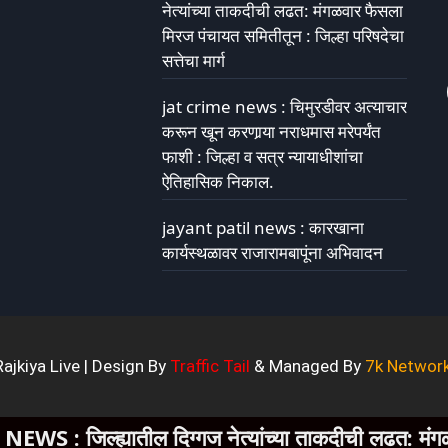
नेत्यांच्या ताकदीची लढत: मंगळवार फैसला
मिरज पंचायत समितीतून : जिल्हा परिषदेचा
सत्तेचा मार्ग
jat crime news : चिमुरडीवर अत्याचार
करून खून करणार्‍या नराधमास मरेपर्यंत
फाशी : जिल्हा व सत्र न्यायाधीशांचा
ऐतिहासिक निकाल.
jayant patil news : कारखाना
कार्यस्थळावर राजारामबापूंना अभिवादन
jkiya Live | Design By
Traffic Tail
& Managed By
7k Networ
ल दिग्गज नेत्यांच्या ताकदीची लढत: मंगळवार फैसला मिरज पं