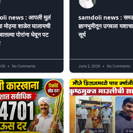
i news : आपली मुलं
samdoli news : समडो
ा मोठ्या शाळेत घालायची
ज्ञानभूमीतून उगवला यशाचा
ातल्या पोरांना घेवून पट
सूर्य
य
2026
No Comments
June 2, 2026
No Comments