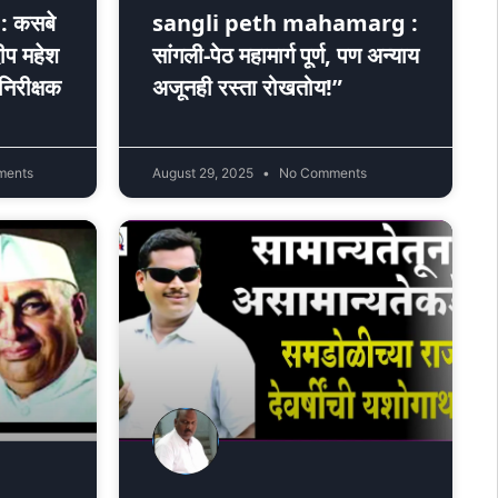
: कसबे
sangli peth mahamarg :
ीप महेश
सांगली-पेठ महामार्ग पूर्ण, पण अन्याय
निरीक्षक
अजूनही रस्ता रोखतोय!”
ments
August 29, 2025
No Comments