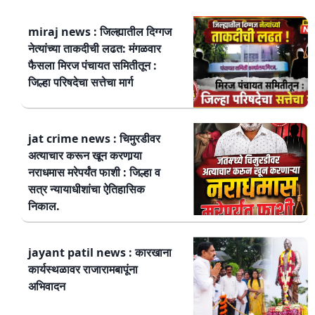
miraj news : जिल्ह्यातील दिग्गज
नेत्यांच्या ताकदीची लढत: मंगळवार
फैसला मिरज पंचायत समितीतून :
जिल्हा परिषदेचा सत्तेचा मार्ग
jat crime news : चिमुरडीवर
अत्याचार करून खून करणार्‍या
नराधमास मरेपर्यंत फाशी : जिल्हा व
सत्र न्यायाधीशांचा ऐतिहासिक
निकाल.
jayant patil news : कारखाना
कार्यस्थळावर राजारामबापूंना
अभिवादन