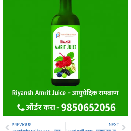
PREVIOUS
NEXT
anandacha shidha news : यंदाच्या गणेशोत्सवात आनंदाचा शिधा मिळणार नाही
jayant patil news : इस्लामपुरात महादेवी हत्तीसाठी शरदचंद्र पवार पक्षाच्यावतीने निदर्शने