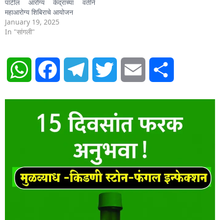
पाटील आरोग्य केंद्राच्या वतीने
महाआरोग्य शिबिराचे आयोजन
January 19, 2025
In "सांगली"
WhatsApp
Facebook
Telegram
Twitter
Email
Share