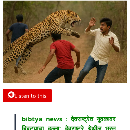
Listen to this
bibtya news : देवराष्ट्रेत युवकावर
बिबट्याचा हल्ला: देवराष्ट्रे येथील भरत