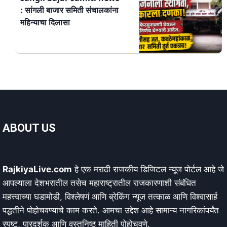
: सांगली बाजार समिती संचालकांना
महिन्याचा दिलासा
ABOUT US
RajkiyaLive.com
हे एक मराठी राजकीय डिजिटल न्यूज पोर्टल आहे जे
आपल्याला देशभरातील तसेच महाराष्ट्रातील राजकारणाशी संबंधित
महत्त्वाच्या घडामोडी, विश्लेषणं आणि ब्रेकिंग न्यूज तत्काळ आणि विश्वासार्ह
पद्धतीने पोहोचवण्याचे काम करते. आमचा उद्देश आहे सामान्य नागरिकांपर्यंत
स्पष्ट, पारदर्शक आणि वस्तुनिष्ठ माहिती पोहोचवणे.