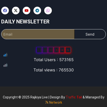
DAILY NEWSLETTER
Send
5
7
3
1
6
5
Total Users : 573165
Total views : 765530
Copyright © 2025 Rajkiya Live | Design By
Traffic Tail
& Managed By
7k Network