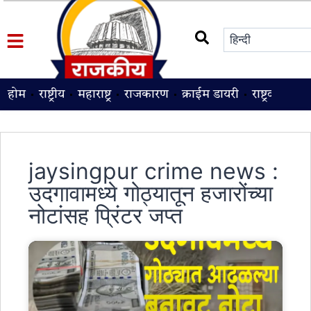
होम
राष्ट्रीय
महाराष्ट्र
राजकारण
क्राईम डायरी
राष्ट्रवादी
श
jaysingpur crime news :
उदगावामध्ये गोठ्यातून हजारोंच्या
नोटांसह प्रिंटर जप्त