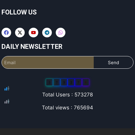
FOLLOW US
DAILY NEWSLETTER
Send
5
7
3
2
7
8
Total Users : 573278
Total views : 765694