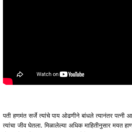
पती हणमंत सर्जे त्यांचे पाय ओढणीने बांधले त्यानंतर पत्नी आ
त्यांचा जीव घेतला. मिळालेल्या अधिक माहितीनुसार मयत हाणमं