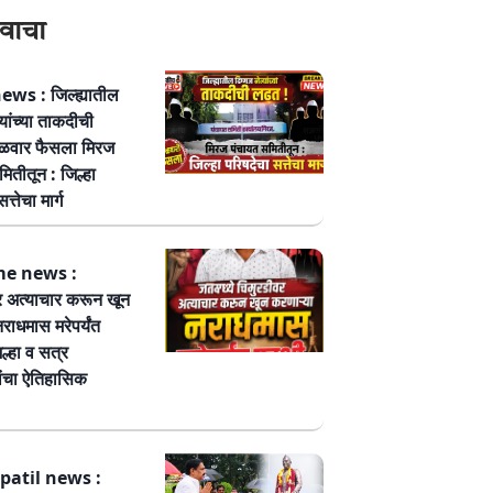
वाचा
ws : जिल्ह्यातील
्यांच्या ताकदीची
ळवार फैसला मिरज
ितीतून : जिल्हा
त्तेचा मार्ग
me news :
र अत्याचार करून खून
नराधमास मरेपर्यंत
ल्हा व सत्र
ांचा ऐतिहासिक
patil news :