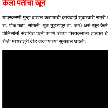
केला पतीचा खून
याप्रकरणी गुन्हा दाखल करण्याची कार्यवाही शुक्रवारी रात्री 
रा. पोळ मळा, सांगली, मूळ गुड्डापूर ता. जत) असे खून केले
पोलिसांनी संशयित पत्नी आणि तिच्या प्रियकराला ताब्यात 
रोजी मध्यरात्री दीड वाजण्याच्या सुमारास घडली.