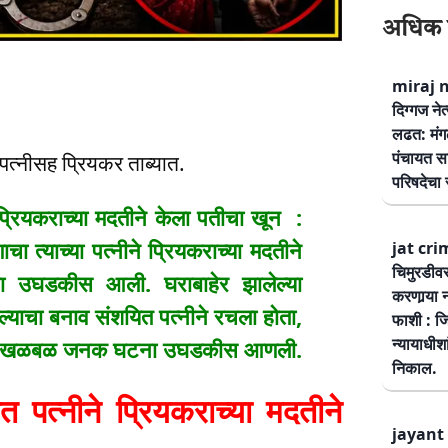
अधिक 
miraj ne
दिग्गज नेत
लढत: मंग
पंचायत सम
पत्नीसह प्रियकर ताब्यात.
परिषदेचा स
ियकराच्या मदतीने केला पतीचा खून :
ा त्याच्या पत्नीने प्रियकराच्या मदतीने
jat cri
चिमुरडीव
 उघडकीस आली. घराबाहेर झालेल्या
करणार्‍या 
ल्याचा बनाव संशयित पत्नीने रचला होता,
फाशी : जि
न्यायाधीश
 लावून खळबळ जनक घटना उघडकीस आणली.
निकाल.
्नीने प्रियकराच्या मदतीने
jayant 