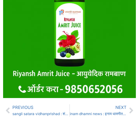
PREVIOUS
NEXT
sangli satara vidhanprishad : शंभर मतांच्या ठिणगीने महायुतीत धुसफूस; जयकुमार गोरेंचा शंभूराज देसाईंवर अप्रत्यक्ष हल्लाबोल
inam dhamni news : इनाम धामणीत दुषित पाणीपुरवठा; ग्रामपंचायतीचा हलगर्जीपणा; ग्रामस्थ आक्रमक