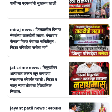
शर्थीच्या प्रयत्नांनी सुखरूप खाली
miraj news : जिल्ह्यातील दिग्गज
नेत्यांच्या ताकदीची लढत: मंगळवार
फैसला मिरज पंचायत समितीतून :
जिल्हा परिषदेचा सत्तेचा मार्ग
jat crime news : चिमुरडीवर
अत्याचार करून खून करणार्‍या
नराधमास मरेपर्यंत फाशी : जिल्हा व
सत्र न्यायाधीशांचा ऐतिहासिक
निकाल.
jayant patil news : कारखाना