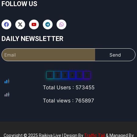
FOLLOW US
DAILY NEWSLETTER
Send
5
7
3
4
5
5
Total Users : 573455
Total views : 765897
Copyright © 2025 Rajkiya Live | Design By
Traffic Tail
& Managed By