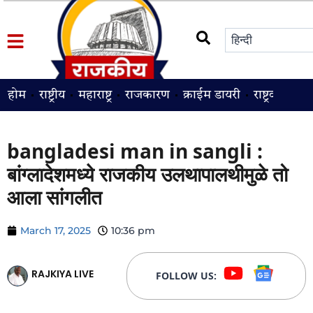
होम
राष्ट्रीय
महाराष्ट्र
राजकारण
क्राईम डायरी
राष्ट्रवादी
श
bangladesi man in sangli :
बांग्लादेशमध्ये राजकीय उलथापालथीमुळे तो
आला सांगलीत
March 17, 2025
10:36 pm
RAJKIYA LIVE
FOLLOW US: