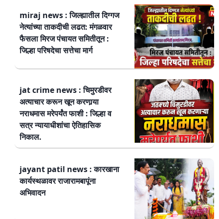
miraj news : जिल्ह्यातील दिग्गज
नेत्यांच्या ताकदीची लढत: मंगळवार
फैसला मिरज पंचायत समितीतून :
जिल्हा परिषदेचा सत्तेचा मार्ग
jat crime news : चिमुरडीवर
अत्याचार करून खून करणार्‍या
नराधमास मरेपर्यंत फाशी : जिल्हा व
सत्र न्यायाधीशांचा ऐतिहासिक
निकाल.
jayant patil news : कारखाना
कार्यस्थळावर राजारामबापूंना
अभिवादन