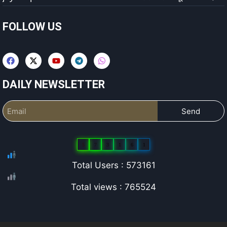
FOLLOW US
DAILY NEWSLETTER
Send
5
7
3
1
6
1
Total Users : 573161
Total views : 765524