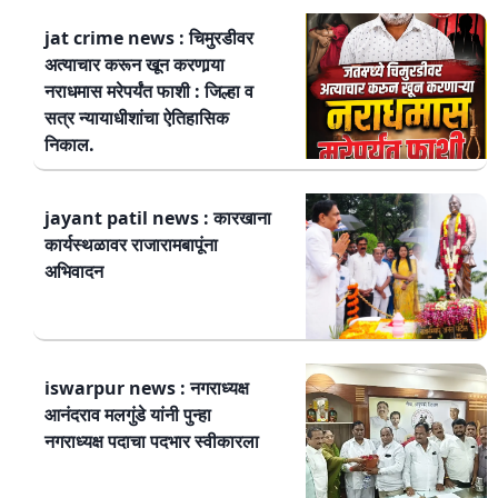
jat crime news : चिमुरडीवर
अत्याचार करून खून करणार्‍या
नराधमास मरेपर्यंत फाशी : जिल्हा व
सत्र न्यायाधीशांचा ऐतिहासिक
निकाल.
jayant patil news : कारखाना
कार्यस्थळावर राजारामबापूंना
अभिवादन
iswarpur news : नगराध्यक्ष
आनंदराव मलगुंडे यांनी पुन्हा
नगराध्यक्ष पदाचा पदभार स्वीकारला