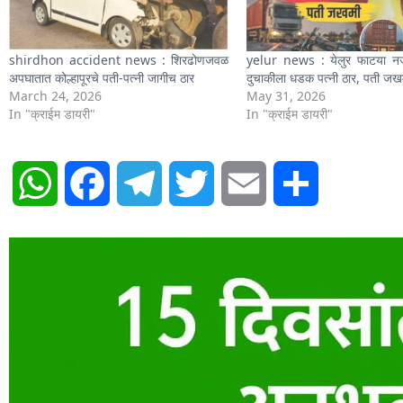
shirdhon accident news : शिरढोणजवळ
yelur news : येलुर फाटया नज
अपघातात कोल्हापूरचे पती-पत्नी जागीच ठार
दुचाकीला धडक पत्नी ठार, पती जख
March 24, 2026
May 31, 2026
In "क्राईम डायरी"
In "क्राईम डायरी"
WhatsApp
Facebook
Telegram
Twitter
Email
Share