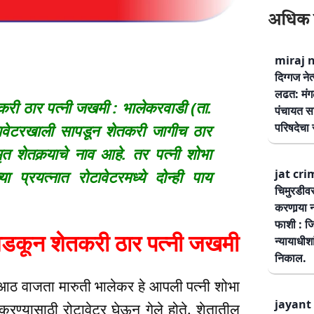
अधिक 
miraj ne
दिग्गज नेत
लढत: मंग
री ठार पत्नी जखमी : भालेकरवाडी (ता.
पंचायत सम
परिषदेचा स
ावेटरखाली सापडून शेतकरी जागीच ठार
 शेतकर्‍याचे नाव आहे. तर पत्नी शोभा
jat cri
 प्रयत्नात रोटावेटरमध्ये दोन्ही पाय
चिमुरडीव
करणार्‍या 
फाशी : जि
डकून शेतकरी ठार पत्नी जखमी
न्यायाधीश
निकाल.
आठ वाजता मारुती भालेकर हे आपली पत्नी शोभा
jayant 
 करण्यासाठी रोटावेटर घेऊन गेले होते. शेतातील