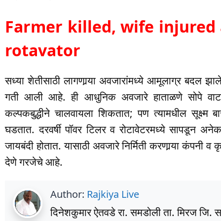
Farmer killed, wife injured 
rotavator
सध्या शेतीसाठी लागणार्‍या अवजारांमध्ये आमूलाग्र बदल झाल
गती आली आहे. ही आधुनिक अवजारे हाताळणे सोपे वाटत
कल्पकबुद्धीने चालवायला शिकतात; पण त्यामधील सूक्ष्म ब
घडतात. दरवर्षी पॉवर टिलर व रोटावेटरमध्ये सापडून अन
जायबंदी होतात. यासाठी अवजारे निर्मिती करणार्‍या कंपनी व क
देणे गरजेचे आहे.
Author:
Rajkiya Live
दिनेशकुमार ऐतवडे रा. समडोली ता. मिरज जि. सांग