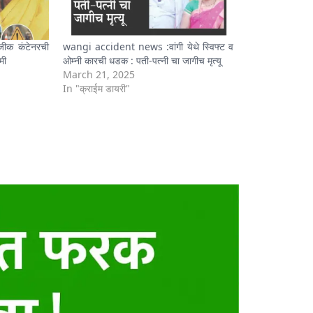
ीक कंटेनरची
wangi accident news :वांगी येथे स्विफ्ट व
मी
ओम्नी कारची धडक : पती-पत्नी चा जागीच मृत्यू
March 21, 2025
In "क्राईम डायरी"