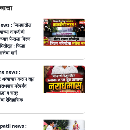
वाचा
ws : जिल्ह्यातील
्यांच्या ताकदीची
ळवार फैसला मिरज
ितीतून : जिल्हा
त्तेचा मार्ग
me news :
र अत्याचार करून खून
नराधमास मरेपर्यंत
ल्हा व सत्र
ांचा ऐतिहासिक
patil news :