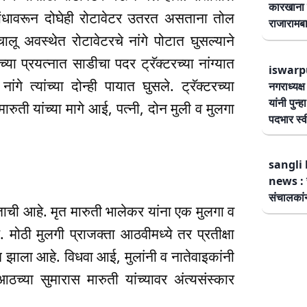
कारखाना 
त बांधावरून दोघेही रोटावेटर उतरत असताना तोल
राजारामबा
चालू अवस्थेत रोटावेटरचे नांगे पोटात घुसल्याने
च्या प्रयत्नात साडीचा पदर ट्रॅक्टरच्या नांग्यात
iswarp
ांगे त्यांच्या दोन्ही पायात घुसले. ट्रॅक्टरच्या
नगराध्यक्
यांनी पुन्
रुती यांच्या मागे आई, पत्नी, दोन मुली व मुलगा
पदभार स्
sangli 
news : स
संचालकांन
ेताची आहे. मृत मारुती भालेकर यांना एक मुलगा व
 मोठी मुलगी प्राजक्ता आठवीमध्ये तर प्रतीक्षा
त झाला आहे. विधवा आई, मुलांनी व नातेवाइकांनी
च्या सुमारास मारुती यांच्यावर अंत्यसंस्कार