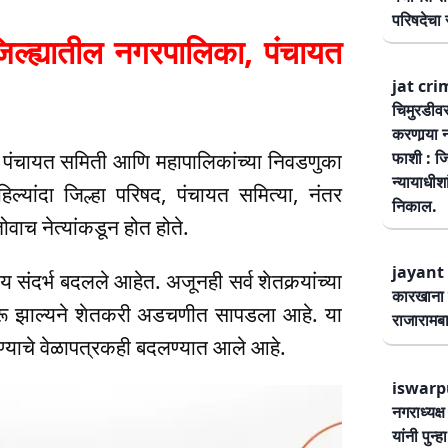
परिषदेचा स
्ह्यातील नगरपालिका, पंचायत
jat cri
चिमुरडीव
करणार्‍या 
षद, पंचायत समिती आणि महापालिकांच्या निवडणुका
फाशी : जि
न्यायाधीश
पहिल्यांदा जिल्हा परिषद, पंचायत समित्या, नंतर
निकाल.
वाच नेत्यांकडून होत होते.
jayant 
य संदर्भ बदलले आहेत. अजूनही सर्व शेतकर्‍यांच्या
कारखाना 
ुरू झाल्यने शेतकरी अडचणीत सापडला आहे. या
राजारामबा
रण्याचे वेळापत्रकही बदलण्यात आले आहे.
iswarp
नगराध्यक्
यांनी पुन्