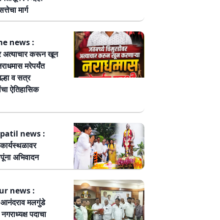
त्तेचा मार्ग
me news :
र अत्याचार करून खून
नराधमास मरेपर्यंत
ल्हा व सत्र
ांचा ऐतिहासिक
patil news :
कार्यस्थळावर
पूंना अभिवादन
ur news :
ष आनंदराव मलगुंडे
हा नगराध्यक्ष पदाचा