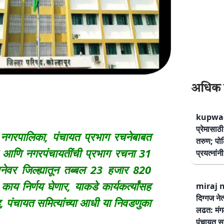
अधिक 
kupwad
प्रेमासा
 नगरपालिका, पंचायत प्रभाग रचनेबाबत
तरुण; पोलि
 आणि नगरपंचायतींची प्रभाग रचना 31
प्रयत्नां
नेवर जिल्ह्यातून तब्बल 23 हजार 820
य निर्णय घेणार, याकडे कार्यकर्त्यांसह
miraj ne
दिग्गज नेत
षद, पंचायत समित्यांच्या आधी या निवडणुका
लढत: मंग
पंचायत सम