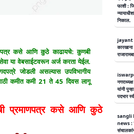
फाशी : जि
न्यायाधीश
निकाल.
jayant 
कारखाना 
्र कसे आणि कुठे काढायचे: कुणबी
राजारामबा
सेवा या वेबसाईटवरून अर्ज करता येईल.
ागदपत्रे जोडली असल्यास उपविभागीय
iswarp
यासाठी कमीत कमी 21 ते 45 दिवस लागू
नगराध्यक्
यांनी पुन्
पदभार स्
्रमाणपत्र कसे आणि कुठे
sangli 
news : स
संचालकांन