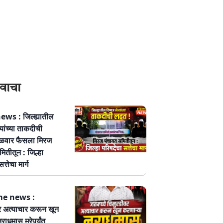
वाचा
ws : जिल्ह्यातील
्यांच्या ताकदीची
ळवार फैसला मिरज
ितीतून : जिल्हा
त्तेचा मार्ग
me news :
र अत्याचार करून खून
नराधमास मरेपर्यंत