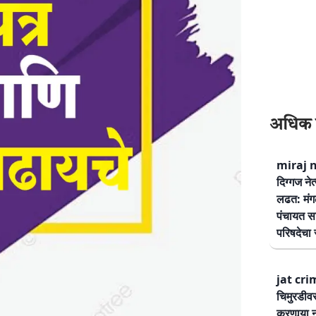
अधिक 
miraj ne
दिग्गज नेत
लढत: मंग
पंचायत सम
परिषदेचा स
jat cri
चिमुरडीव
करणार्‍या 