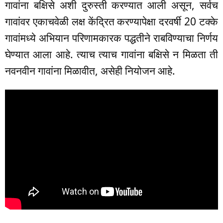
गावांना बक्षिसे अशी दुरुस्ती करण्यात आली असून, सर्वच
गावांवर एकाचवेळी लक्ष केंद्रित करण्यापेक्षा दरवर्षी 20 टक्के
गावांमध्ये अभियान परिणामकारक पद्धतीने राबविण्याचा निर्णय
घेण्यात आला आहे. त्याच त्याच गावांना बक्षिसे न मिळता ती
नवनवीन गावांना मिळावीत, असेही नियोजन आहे.