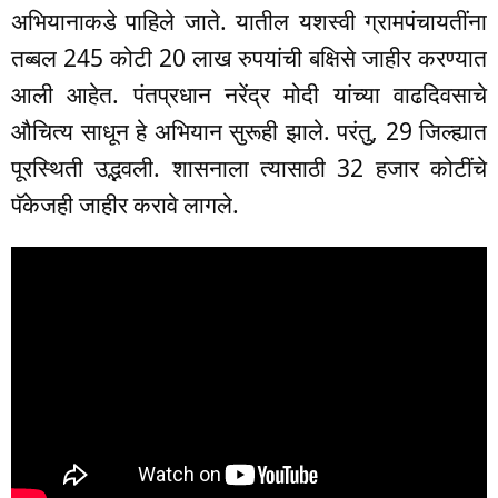
अभियानाकडे पाहिले जाते. यातील यशस्वी ग्रामपंचायतींना
तब्बल 245 कोटी 20 लाख रुपयांची बक्षिसे जाहीर करण्यात
आली आहेत. पंतप्रधान नरेंद्र मोदी यांच्या वाढदिवसाचे
औचित्य साधून हे अभियान सुरूही झाले. परंतु, 29 जिल्ह्यात
पूरस्थिती उद्भवली. शासनाला त्यासाठी 32 हजार कोटींचे
पॅकेजही जाहीर करावे लागले.