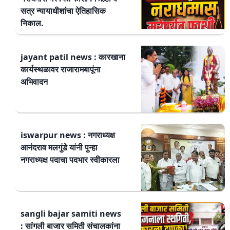
सत्र न्यायाधीशांचा ऐतिहासिक
निकाल.
jayant patil news : कारखाना
कार्यस्थळावर राजारामबापूंना
अभिवादन
iswarpur news : नगराध्यक्ष
आनंदराव मलगुंडे यांनी पुन्हा
नगराध्यक्ष पदाचा पदभार स्वीकारला
sangli bajar samiti news
: सांगली बाजार समिती संचालकांना