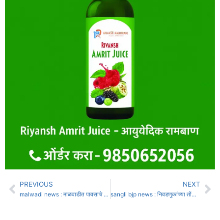
PREVIOUS
NEXT
malwadi news : माळवाडीत पावसाचे पाणी शेतात सोडल्याच्या रागातून मामांनी केली भाच्यांना मारहाण
sangli bjp news : निवडणुकांच्या तोंडावर सांगलीत भाजपमधील गटबाजी उफाळली