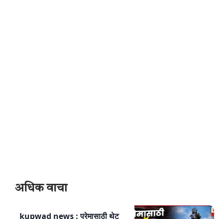
अधिक वाचा
kupwad news : प्रेमासाठी थेट