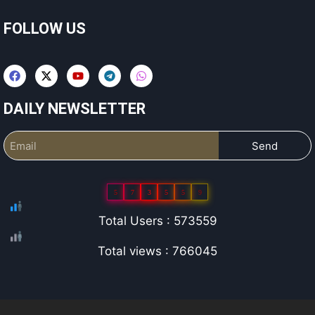
FOLLOW US
DAILY NEWSLETTER
Send
5
7
3
5
5
9
Total Users : 573559
Total views : 766045