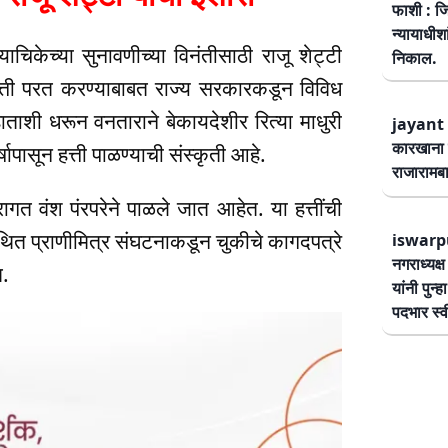
फाशी : जि
न्यायाधीश
याचिकेच्या सुनावणीच्या विनंतीसाठी राजू शेट्टी
निकाल.
 हत्ती परत करण्याबाबत राज्य सरकारकडून विविध
ताशी धरून वनताराने बेकायदेशीर रित्या माधुरी
jayant 
कारखाना 
षापासून हत्ती पाळण्याची संस्कृती आहे.
राजारामबा
ंपरागत वंश पंरपरेने पाळले जात आहेत. या हत्तींची
थित प्राणीमित्र संघटनाकडून चुकीचे कागदपत्रे
iswarp
नगराध्यक्
त.
यांनी पुन्
पदभार स्