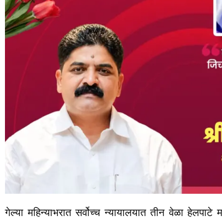
गेल्या महिन्याभरात सर्वोच्च न्यायालयात तीन वेळा हेलपाटे मा