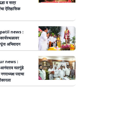
ल्हा व सत्र
ांचा ऐतिहासिक
patil news :
कार्यस्थळावर
पूंना अभिवादन
ur news :
ष आनंदराव मलगुंडे
हा नगराध्यक्ष पदाचा
वीकारला