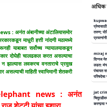
अधिक 
kupwad
प्रेमासा
: अनंत अंबानीच्या अंटालियासमोर
तरुण; पोलि
प्रयत्नां
सरकारकडून माधुरी हत्ती नांदणी मठामध्ये
ूनही याबाबत सर्वोच्च न्यायालयाकडून
miraj ne
य सरकार दोघेही चालढकल करत असल्याचा
दिग्गज नेत
णय न झाल्यास लवकरच वनताराचे प्रमुख
लढत: मंग
ार असल्याची माहिती स्वाभिमानी शेतकरी
पंचायत सम
परिषदेचा स
lephant news : अनंत
jat cri
चिमुरडीव
राजू शेट्टी यांचा इशारा
करणार्‍या 