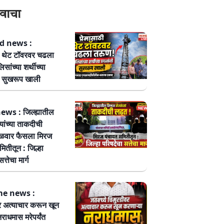
वाचा
 news :
ठी थेट टॉवरवर चढला
सांच्या शर्थीच्या
नी सुखरूप खाली
ws : जिल्ह्यातील
्यांच्या ताकदीची
ळवार फैसला मिरज
ितीतून : जिल्हा
त्तेचा मार्ग
me news :
र अत्याचार करून खून
नराधमास मरेपर्यंत