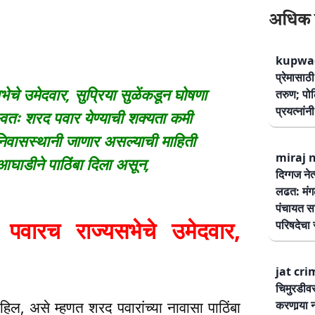
अधिक 
kupwad
प्रेमासा
 उमेदवार, सुप्रिया सुळेंकडून घोषणा
तरुण; पोलि
प्रयत्नां
 स्वतः शरद पवार येण्याची शक्यता कमी
िवासस्थानी जाणार असल्याची माहिती
miraj ne
आघाडीने पाठिंबा दिला असून,
दिग्गज नेत
लढत: मंग
पंचायत सम
ारच राज्यसभेचे उमेदवार,
परिषदेचा स
jat cri
चिमुरडीव
करणार्‍या 
, असे म्हणत शरद पवारांच्या नावासा पाठिंबा