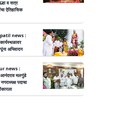
ल्हा व सत्र
ांचा ऐतिहासिक
patil news :
कार्यस्थळावर
पूंना अभिवादन
ur news :
ष आनंदराव मलगुंडे
हा नगराध्यक्ष पदाचा
वीकारला