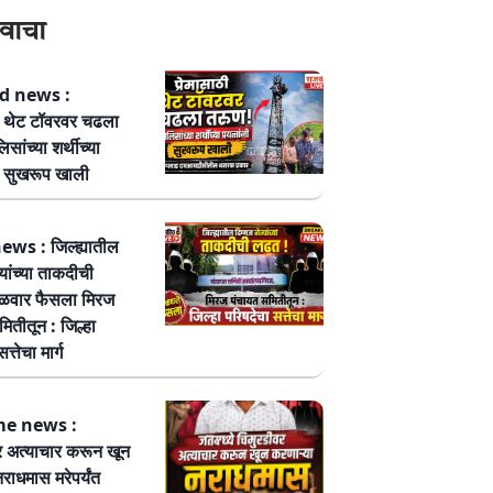
वाचा
 news :
ठी थेट टॉवरवर चढला
सांच्या शर्थीच्या
नी सुखरूप खाली
ws : जिल्ह्यातील
्यांच्या ताकदीची
ळवार फैसला मिरज
ितीतून : जिल्हा
त्तेचा मार्ग
me news :
र अत्याचार करून खून
नराधमास मरेपर्यंत