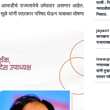
फाशी : जि
स आघाडीचे राज्यसभेचे उमेदवार असणार आहेत.
न्यायाधीश
या सुळे यांनी पत्रकार परिषद घेऊन याबाबत घोषणा
निकाल.
jayant 
कारखाना 
राजारामबा
iswarp
नगराध्यक्
यांनी पुन्
पदभार स्