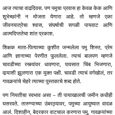
आज त्याचा वाढदिवस. पण पमुचा प्रवास हा केवळ केक आणि
शुभेच्छांनी न मोजता येणारा आहे. तो म्हणजे एका
जीवनयात्रेचा श्वास, संघर्षाची सगळी पायवाट आणि
आत्मदिप्ततेचा शांत प्रकाश.
शिक्षक माता-पित्याच्या कुशीत जन्मलेला पमु शिस्त, प्रेम
आणि ज्ञानाच्या पेरणीत फुललेला. त्याचं बालपण म्हणजे
चावडीच्या रस्त्यांवर धावणारा, पावसात चिंब भिजणारा,
वार्‍याशी झुलणारा एक मुक्त पक्षी. चावडी त्याचं वर्गखोलं, तर
गावकर्‍यांचे चेहरे त्याच्या पुस्तकाचे शब्द होते.
पण नियतीचा स्वभाव असा – ती पायाखालची जमीन कधीही
घसरवते. तारुण्याच्या उंबरठ्यावर, पमुच्या आयुष्यात वादळ
आलं. दिशाहीन, बेदरकार वाटचाल करणारा पमु, गावकर्‍यांच्या