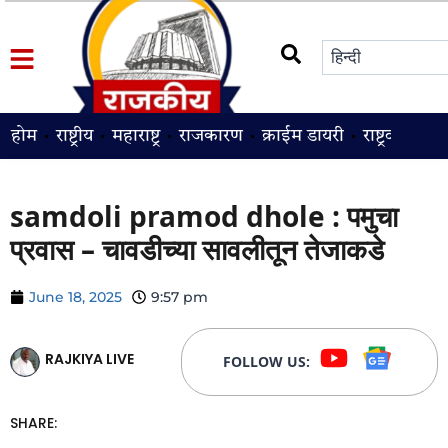
होम
राष्ट्रीय
महाराष्ट्र
राजकारण
क्राईम डायरी
राष्ट्रवादी
श
samdoli pramod dhole : पमुचा
प्रवास – चावडीच्या सावलीतून तेजाकडे
June 18, 2025
9:57 pm
RAJKIYA LIVE
FOLLOW US:
SHARE: