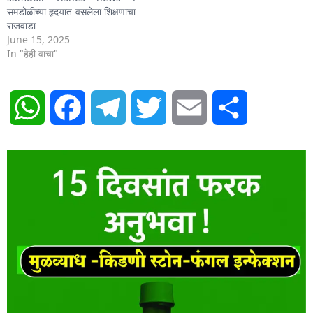
समडोळीच्या हृदयात वसलेला शिक्षणाचा
राजवाडा
June 15, 2025
In "हेही वाचा"
WhatsApp
Facebook
Telegram
Twitter
Email
Share