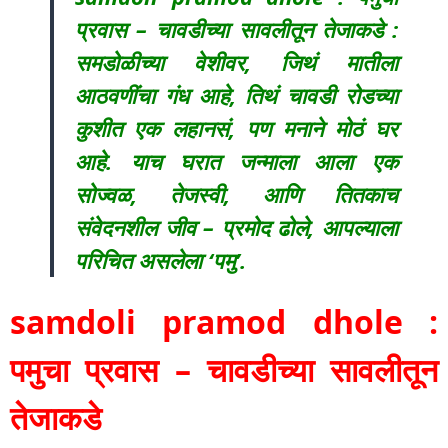
प्रवास – चावडीच्या सावलीतून तेजाकडे :
समडोळीच्या वेशीवर, जिथं मातीला
आठवणींचा गंध आहे, तिथं चावडी रोडच्या
कुशीत एक लहानसं, पण मनाने मोठं घर
आहे. याच घरात जन्माला आला एक
सोज्वळ, तेजस्वी, आणि तितकाच
संवेदनशील जीव – प्रमोद ढोले, आपल्याला
परिचित असलेला ‘पमु’.
samdoli pramod dhole :
पमुचा प्रवास – चावडीच्या सावलीतून
तेजाकडे