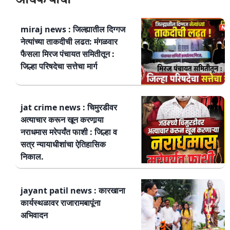
अधिक वाचा
miraj news : जिल्ह्यातील दिग्गज
नेत्यांच्या ताकदीची लढत: मंगळवार
फैसला मिरज पंचायत समितीतून :
जिल्हा परिषदेचा सत्तेचा मार्ग
jat crime news : चिमुरडीवर
अत्याचार करून खून करणार्‍या
नराधमास मरेपर्यंत फाशी : जिल्हा व
सत्र न्यायाधीशांचा ऐतिहासिक
निकाल.
jayant patil news : कारखाना
कार्यस्थळावर राजारामबापूंना
अभिवादन