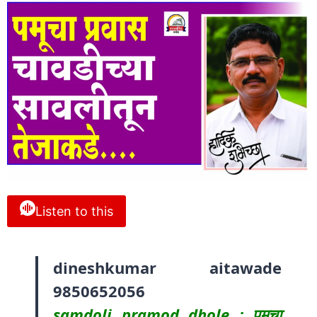
Listen to this
dineshkumar aitawade
9850652056
samdoli pramod dhole : पमुचा