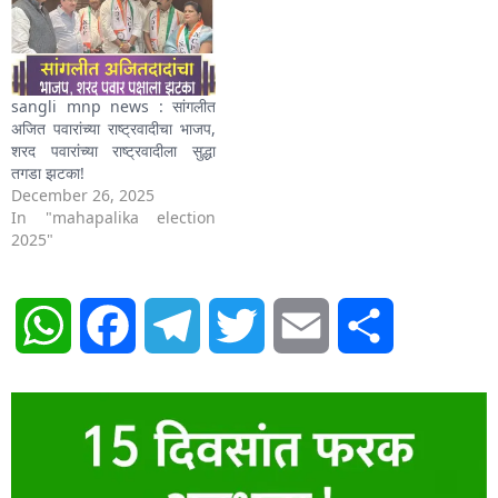
sangli mnp news : सांगलीत
अजित पवारांच्या राष्ट्रवादीचा भाजप,
शरद पवारांच्या राष्ट्रवादीला सुद्धा
तगडा झटका!
December 26, 2025
In "mahapalika election
2025"
WhatsApp
Facebook
Telegram
Twitter
Email
Share