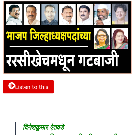
Listen to this
दिनेशकुमार ऐतवडे