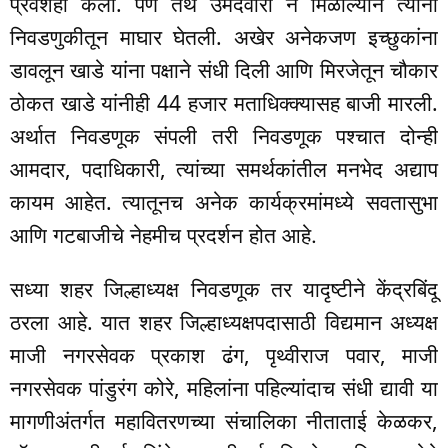
प्रवेशही केला. पण तेथे उमेदवारी न मिळाल्याने त्यांनी
निवडणुकीतून माघार घेतली. अखेर अनेकजण इच्छुकांना
डावलून खाडे यांना पक्षाने संधी दिली आणि मिरजेतून चौकार
ठोकत खाडे यांनीही 44 हजार मताधिक्क्यासह बाजी मारली.
अर्थात निवडणूक संपली तरी निवडणूक पश्चात दोन्ही
आमदार, पदाधिकारी, त्यांच्या समर्थकांतील मनभेद अद्याप
कायम आहेत.
त्यातूनच अनेक कार्यक्रमांमध्ये सवतासुभा
आणि गटबाजीचे नेहमीच प्रदर्शन होत आहे.
सध्या शहर जिल्हाध्यक्ष निवडणूक तर यादृष्टीने केंद्रबिंदू
ठरला आहे. यात शहर जिल्हाध्यक्षपदासाठी विद्यमान अध्यक्ष
माजी नगरसेवक प्रकाश ढंग, पृथ्वीराज पवार, माजी
नगरसेवक पांडुरंग कोरे, महिलांना पहिल्यांदाच संधी द्यावी या
मागणीअंतर्गत महावितरणच्या संचालिका नीताताई केळकर,