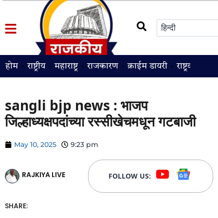
होम
राष्ट्रीय
महाराष्ट्र
राजकारण
क्राईम डायरी
राष्ट्रवादी
श
sangli bjp news : भाजप
जिल्हाध्यक्षपदांच्या रस्सीखेचमधून गटबाजी
May 10, 2025
9:23 pm
RAJKIYA LIVE
FOLLOW US:
SHARE: