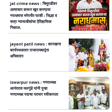
jat crime news : चिमुरडीवर
अत्याचार करून खून करणार्‍या
नराधमास मरेपर्यंत फाशी : जिल्हा व
सत्र न्यायाधीशांचा ऐतिहासिक
निकाल.
jayant patil news : कारखाना
कार्यस्थळावर राजारामबापूंना
अभिवादन
iswarpur news : नगराध्यक्ष
आनंदराव मलगुंडे यांनी पुन्हा
नगराध्यक्ष पदाचा पदभार स्वीकारला