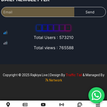
Send
5
7
3
2
1
0
Total Users : 573210
Total views : 765588
Copyright © 2025 Rajkiya Live | Design By
Traffic Tail
& Managed By
7k Network