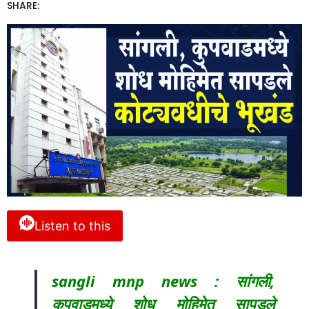
SHARE:
Listen to this
sangli mnp news : सांगली,
कुपवाडमध्ये शोध मोहिमेत सापडले