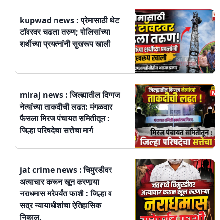
kupwad news : प्रेमासाठी थेट
टॉवरवर चढला तरुण; पोलिसांच्या
शर्थीच्या प्रयत्नांनी सुखरूप खाली
miraj news : जिल्ह्यातील दिग्गज
नेत्यांच्या ताकदीची लढत: मंगळवार
फैसला मिरज पंचायत समितीतून :
जिल्हा परिषदेचा सत्तेचा मार्ग
jat crime news : चिमुरडीवर
अत्याचार करून खून करणार्‍या
नराधमास मरेपर्यंत फाशी : जिल्हा व
सत्र न्यायाधीशांचा ऐतिहासिक
निकाल.