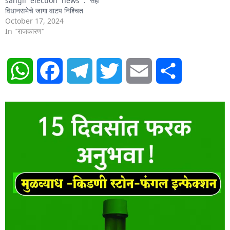
sangli election news : सहा
विधानसभेचे जागा वाटप निश्चित
October 17, 2024
In "राजकारण"
WhatsApp
Facebook
Telegram
Twitter
Email
Share