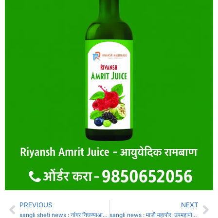
PREVIOUS
NEXT
sangli sheti news : नांगर निघण्याआधीच आभाळ फाटलं, शेतीच गणित कोलमडलं
sangli news : माजी महापौर, उपमहापौरांसह 19 माजी नगरसेवक सोडणार काँग्रेसची साथ