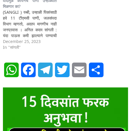
वादामुळे कोयनेचे पाणी उन्हाळ्यात
मिळणार का?
(SANGLI ) रब्बी, उन्हाळी पिकांसाठी
हवे 11 टीएमसी पाणी, जलसंपदा
विभाग म्हणतो, अद्याप मागणीच नाही
जनप्रवास । अनिल कदम सांगली :
यंदा पाऊस कमी झाल्याने पाण्याची
टंचाई निर्माण झाली आहे. त्यामुळे टेंभू
December 25, 2023
उपसा सिंचन योजनेचे रब्बीचे आवर्तन
In "सांगली"
कालवा समिती सल्लागार बैठकीप्रमाणे
15 डिसेंबरपासून सुरु करण्याचे निर्देश
होते. रब्बी हंगापरंतू अद्यापही…
WhatsApp
Facebook
Telegram
Twitter
Email
Share