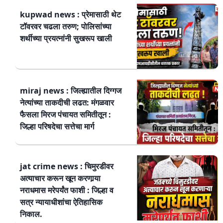
kupwad news : प्रेमासाठी थेट
टॉवरवर चढला तरुण; पोलिसांच्या
शर्थीच्या प्रयत्नांनी सुखरूप खाली
miraj news : जिल्ह्यातील दिग्गज
नेत्यांच्या ताकदीची लढत: मंगळवार
फैसला मिरज पंचायत समितीतून :
जिल्हा परिषदेचा सत्तेचा मार्ग
jat crime news : चिमुरडीवर
अत्याचार करून खून करणार्‍या
नराधमास मरेपर्यंत फाशी : जिल्हा व
सत्र न्यायाधीशांचा ऐतिहासिक
निकाल.