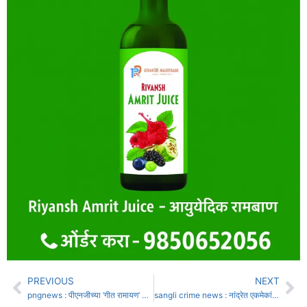
PREVIOUS
NEXT
pngnews : पीएनजीच्या ‘गीत रामायण’ कार्यक्रमाने रसिक प्रेक्षक भारावले
sangli crime news : नांद्रेत एकमेकांकडे बघण्यावरून तरुणास बेदम मारहाण