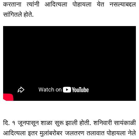
करताना त्यांनी आदित्यला पाेहायला येत नसल्याबद्दल
सांगितले होते.
दि. १ जूनपासून शाळा सुरू झाली होती. शनिवारी सायंकाळी
आदित्यला इतर मुलांबरोबर जलतरण तलावात पोहायला नेले