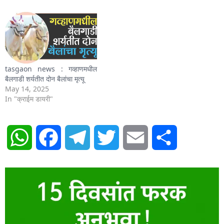
tasgaon news : गव्हाणमधील
बैलगाडी शर्यतीत दोन बैलांचा मृत्यू
May 14, 2025
In "क्राईम डायरी"
WhatsApp
Facebook
Telegram
Twitter
Email
Share