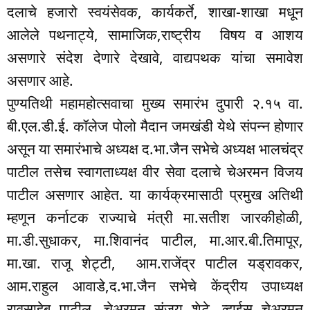
दलाचे हजारो स्वयंसेवक, कार्यकर्ते, शाखा-शाखा मधून
आलेले पथनाट्ये, सामाजिक,राष्ट्रीय विषय व आशय
असणारे संदेश देणारे देखावे, वाद्यपथक यांचा समावेश
असणार आहे.
पुण्यतिथी महामहोत्सवाचा मुख्य समारंभ दुपारी २.१५ वा.
बी.एल.डी.ई. कॉलेज पोलो मैदान जमखंडी येथे संपन्न होणार
असून या समारंभाचे अध्यक्ष द.भा.जैन सभेचे अध्यक्ष भालचंद्र
पाटील तसेच स्वागताध्यक्ष वीर सेवा दलाचे चेअरमन विजय
पाटील असणार आहेत. या कार्यक्रमासाठी प्रमुख अतिथी
म्हणून कर्नाटक राज्याचे मंत्री मा.सतीश जारकीहोळी,
मा.डी.सुधाकर, मा.शिवानंद पाटील, मा.आर.बी.तिमापूर,
मा.खा. राजू शेट्टी, आम.राजेंद्र पाटील यड्रावकर,
आम.राहुल आवाडे,द.भा.जैन सभेचे केंद्रीय उपाध्यक्ष
रावसाहेब पाटील, चेअरमन संजय शेटे, व्हाईस चेअरमन