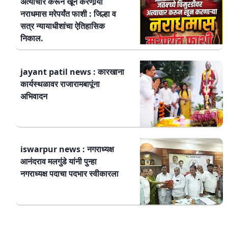
अत्याचार करून खून करणार्‍या
नराधमास मरेपर्यंत फाशी : जिल्हा व
सत्र न्यायाधीशांचा ऐतिहासिक
निकाल.
jayant patil news : कारखाना
कार्यस्थळावर राजारामबापूंना
अभिवादन
iswarpur news : नगराध्यक्ष
आनंदराव मलगुंडे यांनी पुन्हा
नगराध्यक्ष पदाचा पदभार स्वीकारला