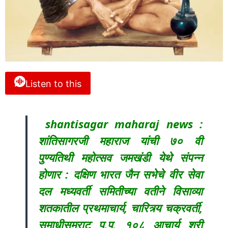
Listen to this
shantisagar maharaj news :
शांतिसागरजी महाराज यांची ७० वी
पुण्यतिथी महोत्सव जमखंडी येथे संपन्न
होणार : दक्षिण भारत जैन सभेचे वीर सेवा
दल मध्यवर्ती समितीच्या वतीने विसाव्या
शतकातील प्रथमाचार्य, चारित्र्य चक्रवर्ती,
समाधीसम्राट प.पू. १०८ आचार्य श्री