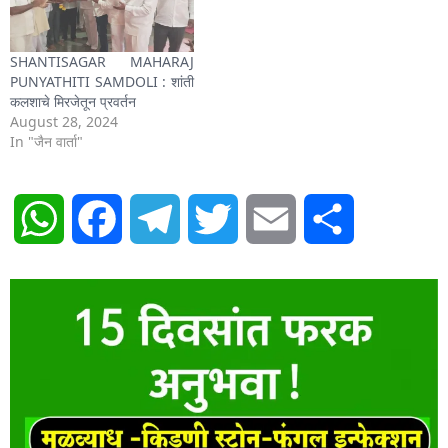
SHANTISAGAR MAHARAJ
PUNYATHITI SAMDOLI : शांती
कलशाचे मिरजेतून प्रवर्तन
August 28, 2024
In "जैन वार्ता"
WhatsApp
Facebook
Telegram
Twitter
Email
Share