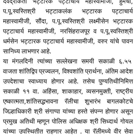
देवेंद्रकिर्ती भट्टारक पट्टाचार्य महास्वामीजी, हुमचा,
प.पू.स्वस्तिश्री भट्टाकलंक भट्टारक पट्टाचार्य
महास्वामीजी, सौंदा, प.पू.स्वस्तिश्री लक्ष्मीसेन भट्टारक
पट्टाचार्य महास्वामीजी, नरसिंहराजपूर व प.पू.स्वस्तिश्री
धर्मसेन भट्टारक पट्टाचार्य महास्वामीजी, वरुर यांचे पावन
सानिध्य लाभणार आहे.
या मंगलदिनी त्यांच्या सल्लेखना समयी सकाळी ६.५५
वाजता शांतिद्विप प्रज्वलन, विश्वशांति प्रार्थना, अंतिम आदेश
उपदेशाचा स्वाध्याय होणार आहे. तसेच पुण्यतिथीनिमित्त
सकाळी ११ वा. अहिंसा, शाकाहार, व्यसनमुक्ती, राष्ट्रीय
एष्कात्मता,शांतिसद्भभावना रॅलीचा शुभारंभ बागलकोटचे
जिल्हाधिकारी श्री संगाप्पा यांच्या हस्ते संपन्न होणार असून
प्रमुख अतिथी म्हणून पोलिस अधिक्षक श्री सिध्दार्थ गोयल
यांच्या उपस्थितीत राहणार आहेत . या रॅलीमध्ये वीर सेवा