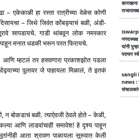
कारखाना 
राजारामबा
ढा – एकेकाळी हा रस्ता रात्रीच्या वेळेस कोणी
िसायचा – जिथे जिवंत कोंबड्याचं बळी, अंडी-
iswarp
ुरावे सापडायचे. गाडी थांबवून लोक नमस्कार
नगराध्यक्
 पाहून मनात धडकी भरून परत फिरायचे.
यांनी पुन्
पदभार स्
कारक, आणि म्हटलं तर हसवणारा प्रकाशझोत पडला
ओढ्याच्या पुलावर जे पाहायला मिळालं, ते इतकं
sangli 
news : स
संचालकांन
डी, न बोकडाचं बळी. त्याऐवजी ठेवले होते – केळी,
्या आणि लाडवांचाही समावेश! हे दृश्य पाहून
“भुतांनीही आता श्रावण पाळायला सुरुवात केली