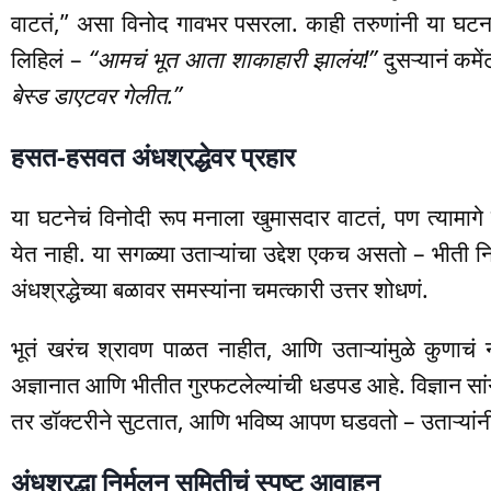
वाटतं,” असा विनोद गावभर पसरला. काही तरुणांनी या घट
लिहिलं –
“आमचं भूत आता शाकाहारी झालंय!”
दुसऱ्यानं कमे
बेस्ड डाएटवर गेलीत.”
हसत-हसवत अंधश्रद्धेवर प्रहार
या घटनेचं विनोदी रूप मनाला खुमासदार वाटतं, पण त्यामागे द
येत नाही. या सगळ्या उताऱ्यांचा उद्देश एकच असतो – भीती नि
अंधश्रद्धेच्या बळावर समस्यांना चमत्कारी उत्तर शोधणं.
भूतं खरंच श्रावण पाळत नाहीत, आणि उताऱ्यांमुळे कुणाचं 
अज्ञानात आणि भीतीत गुरफटलेल्यांची धडपड आहे. विज्ञान सांग
तर डॉक्टरीने सुटतात, आणि भविष्य आपण घडवतो – उताऱ्यांनी
अंधश्रद्धा निर्मूलन समितीचं स्पष्ट आवाहन