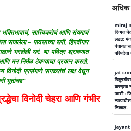
अधिक 
miraj ne
क्तिभावाचं, सात्त्विकतेचं आणि संयमाचं
दिग्गज नेत
लढत: मंग
नेला सजलेला – पावसाच्या सरी, हिरवीगार
पंचायत सम
राळाने भरलेली घरं. या पवित्र श्रावणात
परिषदेचा स
र आणि मन निर्मळ ठेवण्याचा प्रयत्न करतो.
 विनोदी प्रसंगाने सगळ्यांचं लक्ष वेधून
jat cri
ी भूतांचा!”
चिमुरडीव
करणार्‍या 
फाशी : जि
द्धेचा विनोदी चेहरा आणि गंभीर
न्यायाधीश
निकाल.
jayant 