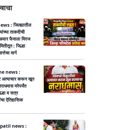
वाचा
ws : जिल्ह्यातील
्यांच्या ताकदीची
ळवार फैसला मिरज
ितीतून : जिल्हा
त्तेचा मार्ग
me news :
र अत्याचार करून खून
नराधमास मरेपर्यंत
ल्हा व सत्र
ांचा ऐतिहासिक
patil news :