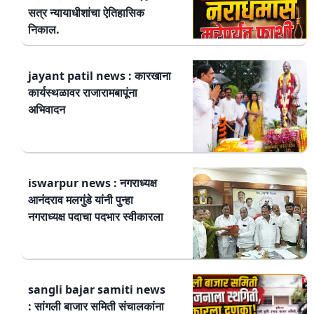
सत्र न्यायाधीशांचा ऐतिहासिक
निकाल.
jayant patil news : कारखाना
कार्यस्थळावर राजारामबापूंना
अभिवादन
iswarpur news : नगराध्यक्ष
आनंदराव मलगुंडे यांनी पुन्हा
नगराध्यक्ष पदाचा पदभार स्वीकारला
sangli bajar samiti news
: सांगली बाजार समिती संचालकांना