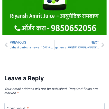
PREVIOUS
NEXT
dahavi pariksha news : 10 वी अन् 12 वी बोर्ड परीक्षांच्या तारखा जाहीर
zp news : समडोळी, ढालगाव, अंकलखोप, बोरगाव, बुधगाव या गटांवर पुन्हा ओबीसी आरक्षण होऊन अन्याय
Leave a Reply
Your email address will not be published.
Required fields are
marked
*
Comment
*