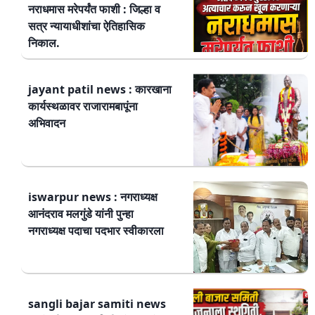
नराधमास मरेपर्यंत फाशी : जिल्हा व
सत्र न्यायाधीशांचा ऐतिहासिक
निकाल.
jayant patil news : कारखाना
कार्यस्थळावर राजारामबापूंना
अभिवादन
iswarpur news : नगराध्यक्ष
आनंदराव मलगुंडे यांनी पुन्हा
नगराध्यक्ष पदाचा पदभार स्वीकारला
sangli bajar samiti news