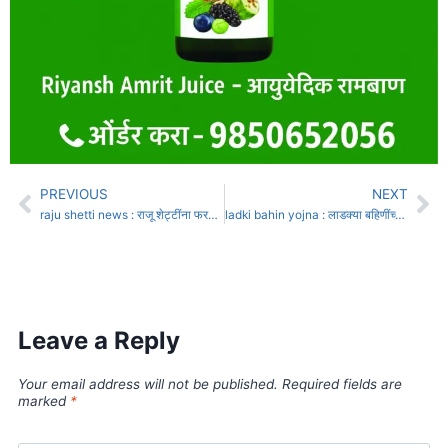
PREVIOUS
NEXT
raju shetti news : राजू शेट्टींना फरफटत नेलं, जानकरांना उचलून नेलं; कोकणातल्या काजू आंबा उत्पादक आंदोलकांना पोलिसांनी ताब्यात घेतलं, मुंबईत घमासान
ladki bahin yojna : लाडक्या बहिणींच्या खात्यात दोन दिवसात 3000 रुपये जमा, एप्रिलच्या हप्त्याची रक्कम जमा होण्यास सुरुवात
Leave a Reply
Your email address will not be published.
Required fields are
marked
*