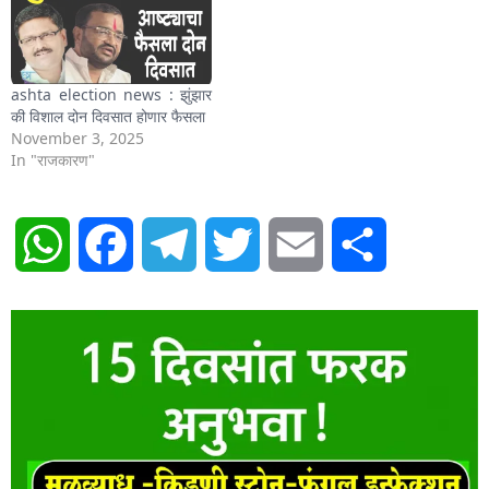
ashta election news : झुंझार
की विशाल दोन दिवसात होणार फैसला
November 3, 2025
In "राजकारण"
WhatsApp
Facebook
Telegram
Twitter
Email
Share