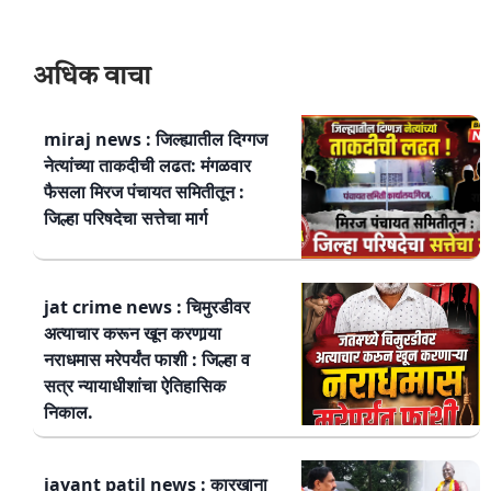
अधिक वाचा
miraj news : जिल्ह्यातील दिग्गज
नेत्यांच्या ताकदीची लढत: मंगळवार
फैसला मिरज पंचायत समितीतून :
जिल्हा परिषदेचा सत्तेचा मार्ग
jat crime news : चिमुरडीवर
अत्याचार करून खून करणार्‍या
नराधमास मरेपर्यंत फाशी : जिल्हा व
सत्र न्यायाधीशांचा ऐतिहासिक
निकाल.
jayant patil news : कारखाना