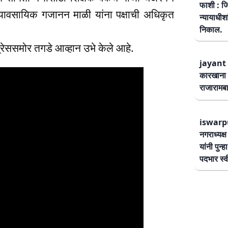
फाशी : जि
्यावसायिक गजानन माळी यांना पक्षाची अधिकृत
न्यायाधीश
निकाल.
्रेससमोर तगडे आव्हान उभे केले आहे.
jayant 
कारखाना 
राजारामबा
iswarp
नगराध्यक्
यांनी पुन्
पदभार स्