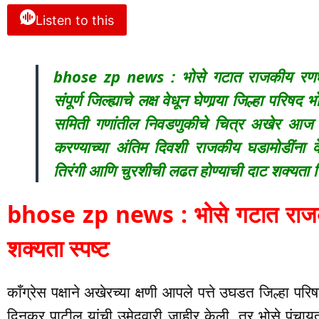
Listen to this
bhose zp news : भोसे गटात राजकीय रणधुमा
संपूर्ण जिल्ह्याचे लक्ष वेधून घेणार्‍या जिल्हा पर
समिती गणांतील निवडणुकीचे चित्र अखेर आज स
करण्याच्या अंतिम दिवशी राजकीय घडामोडींन
तिरंगी आणि चुरशीची लढत होण्याची दाट शक्यता न
bhose zp news : भोसे गटात राजकी
शक्यता स्पष्ट
काँग्रेस पक्षाने अखेरच्या क्षणी आपले पत्ते उघडत जिल्हा 
दिनकर पाटील यांची उमेदवारी जाहीर केली. तर भोसे पंचाय