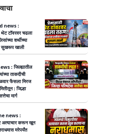
वाचा
 news :
ठी थेट टॉवरवर चढला
सांच्या शर्थीच्या
नी सुखरूप खाली
ws : जिल्ह्यातील
्यांच्या ताकदीची
ळवार फैसला मिरज
ितीतून : जिल्हा
त्तेचा मार्ग
me news :
र अत्याचार करून खून
नराधमास मरेपर्यंत