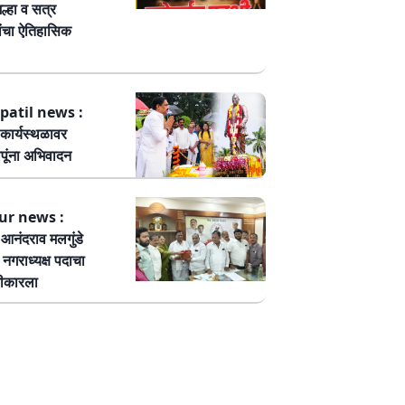
ल्हा व सत्र
ांचा ऐतिहासिक
patil news :
कार्यस्थळावर
पूंना अभिवादन
ur news :
ष आनंदराव मलगुंडे
हा नगराध्यक्ष पदाचा
वीकारला