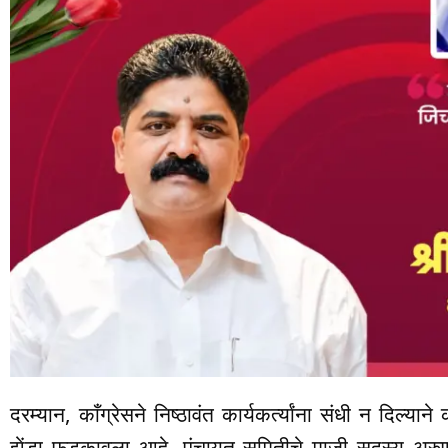
दरम्यान, काँग्रेसने निष्ठावंत कार्यकर्त्यांना संधी न दिल्य
झेंडा फडकावला आहे. पंचायत समितीचे माजी सदस्य अरुण