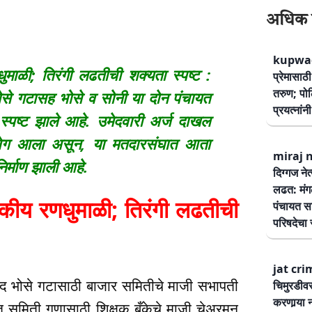
अधिक 
kupwad
ळी; तिरंगी लढतीची शक्यता स्पष्ट :
प्रेमासा
तरुण; पोलि
िषद भोसे गटासह भोसे व सोनी या दोन पंचायत
प्रयत्नां
्पष्ट झाले आहे. उमेदवारी अर्ज दाखल
ा वेग आला असून, या मतदारसंघात आता
miraj ne
िर्माण झाली आहे.
दिग्गज नेत
लढत: मंग
य रणधुमाळी; तिरंगी लढतीची
पंचायत सम
परिषदेचा स
jat cri
परिषद भोसे गटासाठी बाजार समितीचे माजी सभापती
चिमुरडीव
करणार्‍या 
त समिती गणासाठी शिक्षक बँकेचे माजी चेअरमन