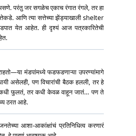
 असणे. परंतु जर सगळेच एकाच रंगात रंगले, तर हा
ेकडे. आणि त्या सत्तेच्या झेंड्याखाली shelter
डपात येत आहेत. ही दृश्यं आज पत्रकारितेची
हेत.
ाहतो—या मंडपांमध्ये फडफडणाऱ्या उपरण्यांमागे
्थायी असेलही, पण विचारांची बैठक हलली, तर हे
कधी फुलतं, तर कधी केवळ वाहून जातं… पण ते
व्य ठरत आहे.
तेच्या आशा-आकांक्षांचं प्रतिनिधित्व करणारं
हेत, हे पाहणं आवश्यक आहे.