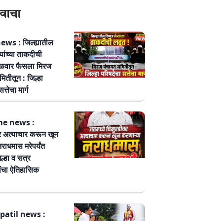
वाचा
ws : जिल्ह्यातील
्यांच्या ताकदीची
ळवार फैसला मिरज
ितीतून : जिल्हा
त्तेचा मार्ग
me news :
र अत्याचार करून खून
नराधमास मरेपर्यंत
ल्हा व सत्र
ांचा ऐतिहासिक
patil news :