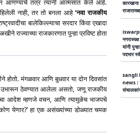
न आणण्याचे तंत्र त्यांनी आत्मसात केले आहे.
कारखाना 
राजारामबा
हिलेली नाही, तर तो बनला आहे
‘नवा राजकीय
राष्ट्रवादीचा बालेकिल्ल्याचा सरदार किंवा एखादा
iswarp
खीने राज्याच्या राजकारणात पुन्हा प्रविष्ट होता
नगराध्यक्
यांनी पुन्
पदभार स्
sangli 
ीतीने होतो. मंगळवार आणि बुधवार या दोन दिवसांत
news : स
मंडप उभारून ठेवण्यात आलेला असतो, जणू राजकीय
संचालकांन
क्षाचा आदेश म्हणजे वचन, आणि त्यामुळेच भाजपचे
 कोण येणार?’ हा एक असंख्यांच्या डोळ्यात चमक