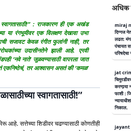
अधिक 
स्वागतासाठी!” : राजकारण ही एक अखंड
miraj ne
्या या रंगभूमीवर एक विलक्षण देखावा उभा
दिग्गज नेत
लढत: मंग
डपाची सजावट केवळ रंगीत फुलांनी नाही, तर
पंचायत सम
 विरोधकांच्या उदासीनतेने झाली आहे. एरवी
परिषदेचा स
मंडपही ‘नवे नाते’ जुळवण्यासाठी वापरला जात
ं एकनिष्ठेचं, तर आश्वासन असतं की ‘कमळ’
jat cri
चिमुरडीव
करणार्‍या 
ाठीच्या स्वागतासाठी!”
फाशी : जि
न्यायाधीश
निकाल.
ेरू आहे. सत्तेच्या शिडीवर चढण्यासाठी कोणतीही
jayant 