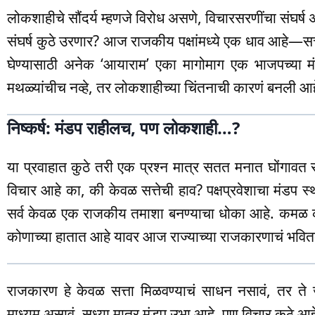
लोकशाहीचे सौंदर्य म्हणजे विरोध असणे, विचारसरणींचा संघर्ष
संघर्ष कुठे उरणार? आज राजकीय पक्षांमध्ये एक धाव आहे—सत्त
घेण्यासाठी अनेक ‘आयाराम’ एका मागोमाग एक भाजपच्या मं
मथळ्यांचीच नव्हे, तर लोकशाहीच्या चिंतनाची कारणं बनली आ
निष्कर्ष: मंडप राहीलच, पण लोकशाही…?
या प्रवाहात कुठे तरी एक प्रश्न मात्र सतत मनात घोंगावत र
विचार आहे का, की केवळ सत्तेची हाव? पक्षप्रवेशाचा मंडप स
सर्व केवळ एक राजकीय तमाशा बनण्याचा धोका आहे. कमळ 
कोणाच्या हातात आहे यावर आज राज्याच्या राजकारणाचं भवित
राजकारण हे केवळ सत्ता मिळवण्याचं साधन नसावं, तर ते जन
माध्यम असावं. सध्या मात्र मंडप उभा आहे, पण विचार कुठे आ