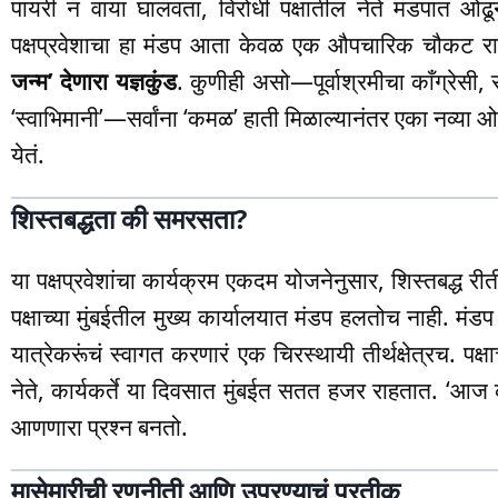
पायरी न वाया घालवता, विरोधी पक्षातील नेते मंडपात ओढू
पक्षप्रवेशाचा हा मंडप आता केवळ एक औपचारिक चौकट रा
जन्म’ देणारा यज्ञकुंड
. कुणीही असो—पूर्वाश्रमीचा काँग्रेसी, 
‘स्वाभिमानी’—सर्वांना ‘कमळ’ हाती मिळाल्यानंतर एका नव्या ओळ
येतं.
शिस्तबद्धता की समरसता?
या पक्षप्रवेशांचा कार्यक्रम एकदम योजनेनुसार, शिस्तबद्ध र
पक्षाच्या मुंबईतील मुख्य कार्यालयात मंडप हलतोच नाही. 
यात्रेकरूंचं स्वागत करणारं एक चिरस्थायी तीर्थक्षेत्रच. प
नेते, कार्यकर्ते या दिवसात मुंबईत सतत हजर राहतात. ‘आज
आणणारा प्रश्न बनतो.
मासेमारीची रणनीती आणि उपरण्याचं प्रतीक