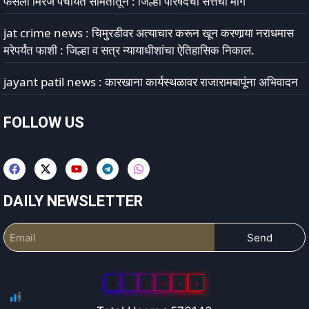
फैसला मिरज पंचायत समितीतून : जिल्हा परिषदेचा सत्तेचा मार्ग
jat crime news : चिमुरडीवर अत्याचार करून खून करणार्‍या नराधमास
मरेपर्यंत फाशी : जिल्हा व सत्र न्यायाधीशांचा ऐतिहासिक निकाल.
jayant patil news : कारखाना कार्यस्थळावर राजारामबापूंना अभिवादन
FOLLOW US
DAILY NEWSLETTER
Send
5
7
3
1
4
3