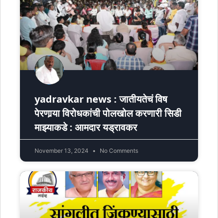
yadravkar news : जातीयतेचं विष
पेरणार्‍या विरोधकांची पोलखोल करणारी सिडी
माझ्याकडे : आमदार यड्रावकर
November 13, 2024
No Comments