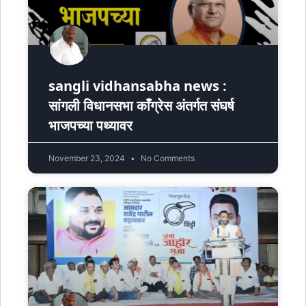
sangli vidhansabha news :
सांगली विधानसभा काँग्रेस अंतर्गत संघर्ष
भाजपच्या पथ्यावर
November 23, 2024
No Comments