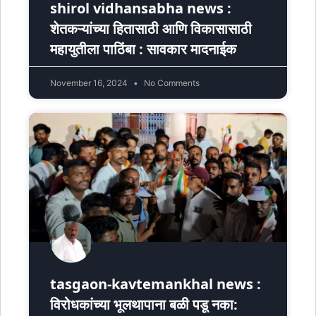
shirol vidhansabha news :
शेतकऱ्यांच्या हितासाठी आणि विकासासाठी
महायुतीला पाठिंबा : सावकार मादनाईक
November 16, 2024
No Comments
tasgaon-kavtemankhal news :
विरोधकांच्या भूलथापाना बळी पडू नका: