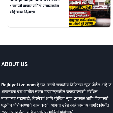
: सांगली बाजार समिती संचालकांना
महिन्याचा दिलासा
ABOUT US
RajkiyaLive.com
हे एक मराठी राजकीय डिजिटल न्यूज पोर्टल आहे जे
आपल्याला देशभरातील तसेच महाराष्ट्रातील राजकारणाशी संबंधित
महत्त्वाच्या घडामोडी, विश्लेषणं आणि ब्रेकिंग न्यूज तत्काळ आणि विश्वासार्ह
पद्धतीने पोहोचवण्याचे काम करते. आमचा उद्देश आहे सामान्य नागरिकांपर्यंत
स्पष्ट, पारदर्शक आणि वस्तुनिष्ठ माहिती पोहोचवणे.