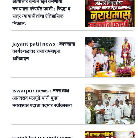
अत्याचार करून खून करणार्‍या
नराधमास मरेपर्यंत फाशी : जिल्हा व
सत्र न्यायाधीशांचा ऐतिहासिक
निकाल.
jayant patil news : कारखाना
कार्यस्थळावर राजारामबापूंना
अभिवादन
iswarpur news : नगराध्यक्ष
आनंदराव मलगुंडे यांनी पुन्हा
नगराध्यक्ष पदाचा पदभार स्वीकारला
sangli bajar samiti news