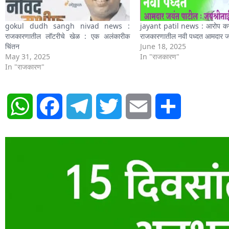
gokul dudh sangh nivad news :
jayant patil news : आरोप करुन
राजकारणातील लॉटरीचे खेळ : एक अलंकारीक
राजकारणातील नवी पध्दत आमदार ज
चिंतन
June 18, 2025
May 31, 2025
In "राजकारण"
In "राजकारण"
WhatsApp
Facebook
Telegram
Twitter
Email
Share