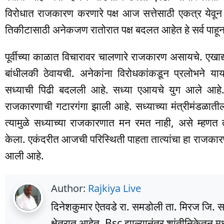
विरोधात राजकारण करणारे पक्ष आज सत्तेसाठी एकत्र येव
तिकीटासाठी अनेकजण रातोरात पक्ष बदलत आहेत हे सर्व पाहून दि
पूर्वीच्या काळात विचारावर चालणारे राजकारण असायचे. एखाद्या
बांधीलकी ठेवायची. अनेकांना विरोधकांकडून प्रलोभने या
सध्याची पिढी बदलली आहे. सध्या एआयचे युग आले आहे. मा
राजकारणाची गटारगंगा झाली आहे. सध्याच्या मंत्रीमंडळात
त्यामुळे सध्याच्या राजकारणात मन रमत नाही, असे म्हणत त
केला. एकंदरीत आजची परिस्थिती पाहता तात्यांचा हा राजकारणा
आली आहे.
Author:
Rajkiya Live
दिनेशकुमार ऐतवडे रा. समडोली ता. मिरज जि. सांग
क्षेत्रात आहेत. Bsc झाल्यानंतर शांतीनिकेतन म