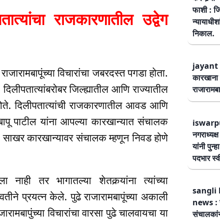
फाशी : जि
्यांचा राजकारणातील उद्वेग
न्यायाधीश
निकाल.
jayant 
 राजारामबापूंच्या विचारांचा जबरदस्त पगडा होता.
कारखाना 
दिलीपतात्यांबरोबर जिल्ह्यातील आणि राज्यातील
राजारामबा
ोते. दिलीपतात्यांची राजकारणातील आवड आणि
ापू पाटील यांना आपल्या कारखान्यात संचालक
iswarp
नगराध्यक्
्या साखर कारखान्यावर संचालक म्हणून निवड होणे
यांनी पुन्
पदभार स्
नाही तर भागातल्या शेतकर्‍यांना त्यांच्या
sangli 
ीने प्रयत्न केले. पुढे राजारामबापूंच्या अकाली
news : स
ारामबापुंच्या विचारांचा वारसा पुढे चालवायचा या
संचालकांन