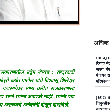
अधिक 
miraj ne
दिग्गज नेत
लढत: मंग
ारणातील उद्वेग योग्यच : राष्ट्रवादी
पंचायत सम
ंत्री जयंत पाटील यांचे विश्वासू शिलेदार
परिषदेचा स
ा गटारगंगेवर भाष्य करीत राजकारणाला
रमणे त्यांना आवडले नाही. त्यांनी ज्या
jat cri
चिमुरडीव
ोग्य असल्याचे अनेकांनी बोलून दाखविले.
करणार्‍या 