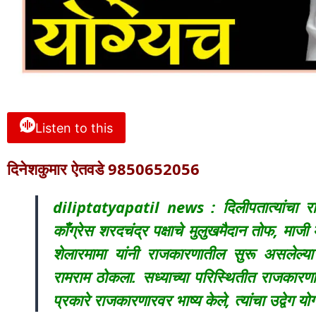
Listen to this
दिनेशकुमार ऐतवडे 9850652056
diliptatyapatil news : दिलीपतात्यांचा राजक
काँग्रेस शरदचंद्र पक्षाचे मुलुखमैदान तोफ, माजी म
शेलारमामा यांनी राजकारणातील सुरू असलेल्य
रामराम ठोकला. सध्याच्या परिस्थितीत राजकारणात 
प्रकारे राजकारणारवर भाष्य केले, त्यांचा उद्वेग य