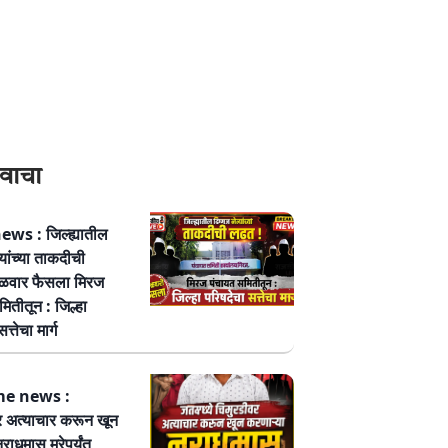
वाचा
ws : जिल्ह्यातील
्यांच्या ताकदीची
ळवार फैसला मिरज
ितीतून : जिल्हा
त्तेचा मार्ग
me news :
र अत्याचार करून खून
नराधमास मरेपर्यंत