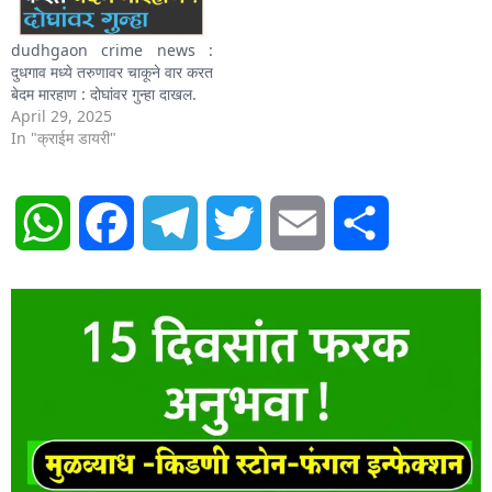
dudhgaon crime news :
दुधगाव मध्ये तरुणावर चाकूने वार करत
बेदम मारहाण : दोघांवर गुन्हा दाखल.
April 29, 2025
In "क्राईम डायरी"
WhatsApp
Facebook
Telegram
Twitter
Email
Share