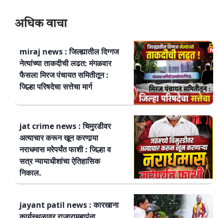
अधिक वाचा
miraj news : जिल्ह्यातील दिग्गज
नेत्यांच्या ताकदीची लढत: मंगळवार
फैसला मिरज पंचायत समितीतून :
जिल्हा परिषदेचा सत्तेचा मार्ग
jat crime news : चिमुरडीवर
अत्याचार करून खून करणार्‍या
नराधमास मरेपर्यंत फाशी : जिल्हा व
सत्र न्यायाधीशांचा ऐतिहासिक
निकाल.
jayant patil news : कारखाना
कार्यस्थळावर राजारामबापूंना