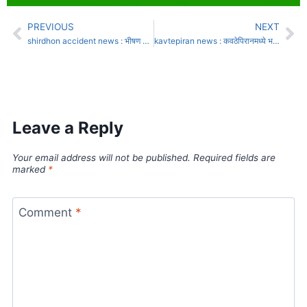
PREVIOUS
NEXT
shirdhon accident news : भीषण अपघातात शिरढोणच्या ट्रॅव्हल्स चालकासह तिघेजण ठार :
kavtepiran news : कवठेपिरानमध्ये भरधाव दुचाकीच्या धडकेत गंभीर जखमी झालेल्या वृद्धाचा मृत्यू
Leave a Reply
Your email address will not be published.
Required fields are
marked
*
Comment
*