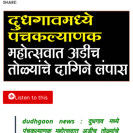
SHARE:
Listen to this
dudhgaon news : दुधगाव मध्ये
पंचकल्याणक महोत्सवात अडीच तोळ्यांचे