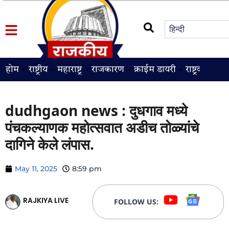
होम
राष्ट्रीय
महाराष्ट्र
राजकारण
क्राईम डायरी
राष्ट्रवादी
श
dudhgaon news : दुधगाव मध्ये
पंचकल्याणक महोत्सवात अडीच तोळ्यांचे
दागिने केले लंपास.
May 11, 2025
8:59 pm
RAJKIYA LIVE
FOLLOW US: