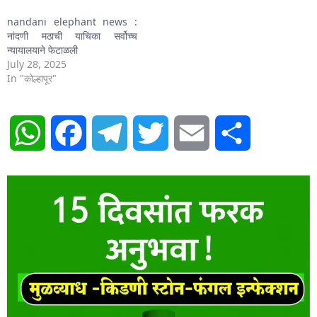
nandani elephant news :
नांदणी मठाची याचिका सर्वोच्च
न्यायालयाने फेटाळली
July 28, 2025
In "कोल्हापूर"
WhatsApp
Facebook
Telegram
Twitter
Email
Share