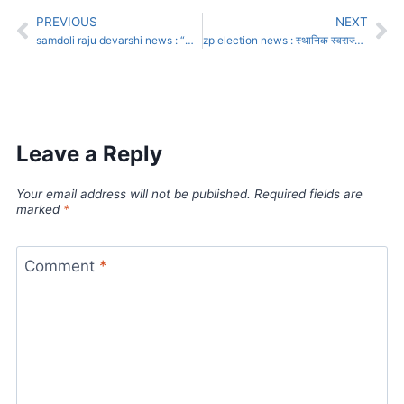
PREVIOUS
NEXT
samdoli raju devarshi news : “सामान्यतेतून असामान्यतेकडे – समडोळीच्या राजू देवर्षींची यशोगाथा!”
zp election news : स्थानिक स्वराज्य संस्थांच्या निवडणुकांमध्ये व्हीव्हीपॅट मशिन नसणार ; निवडणूक आयुक्तांची माहिती
Leave a Reply
Your email address will not be published.
Required fields are
marked
*
Comment
*