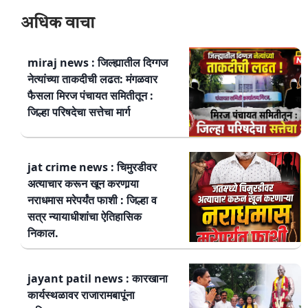
अधिक वाचा
miraj news : जिल्ह्यातील दिग्गज
नेत्यांच्या ताकदीची लढत: मंगळवार
फैसला मिरज पंचायत समितीतून :
जिल्हा परिषदेचा सत्तेचा मार्ग
jat crime news : चिमुरडीवर
अत्याचार करून खून करणार्‍या
नराधमास मरेपर्यंत फाशी : जिल्हा व
सत्र न्यायाधीशांचा ऐतिहासिक
निकाल.
jayant patil news : कारखाना
कार्यस्थळावर राजारामबापूंना