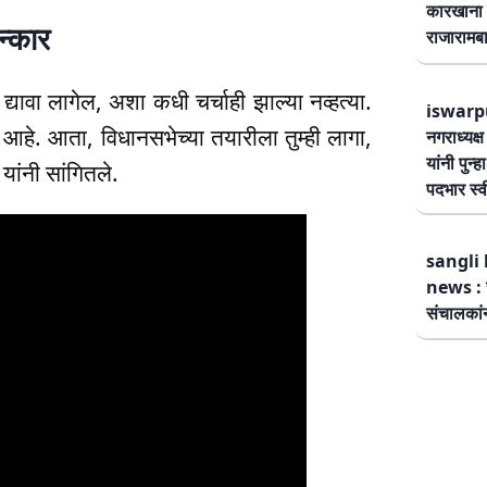
कारखाना 
न्कार
राजारामबा
यावा लागेल, अशा कधी चर्चाही झाल्या नव्हत्या.
iswarp
 आहे. आता, विधानसभेच्या तयारीला तुम्ही लागा,
नगराध्यक्
यांनी पुन्
ांनी सांगितले.
पदभार स्
sangli 
news : स
संचालकांन