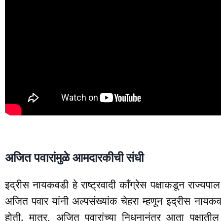
अजित पवारांमुळे आमदारकीची संधी
इद्रीस नायकवडी हे राष्ट्रवादी काँग्रेस पक्षाकडून राज्यप
अजित पवार यांनी अल्पसंख्यांक चेहरा म्हणून इद्रीस नाय
होती. मात्र, अजित पवारांच्या निधनानंतर आता पक्षातील 