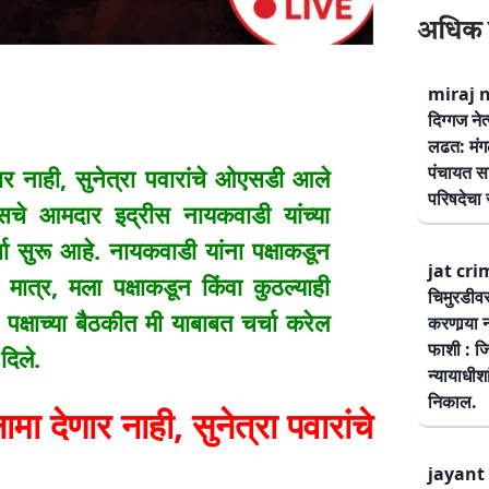
अधिक 
miraj ne
दिग्गज नेत
लढत: मंग
पंचायत सम
नाही, सुनेत्रा पवारांचे ओएसडी आले
परिषदेचा स
रेसचे आमदार इद्रीस नायकवाडी यांच्या
चा सुरू आहे. नायकवाडी यांना पक्षाकडून
jat cri
 मात्र, मला पक्षाकडून किंवा कुठल्याही
चिमुरडीव
 पक्षाच्या बैठकीत मी याबाबत चर्चा करेल
करणार्‍या 
फाशी : जि
दिले.
न्यायाधीश
निकाल.
ेणार नाही, सुनेत्रा पवारांचे
jayant 