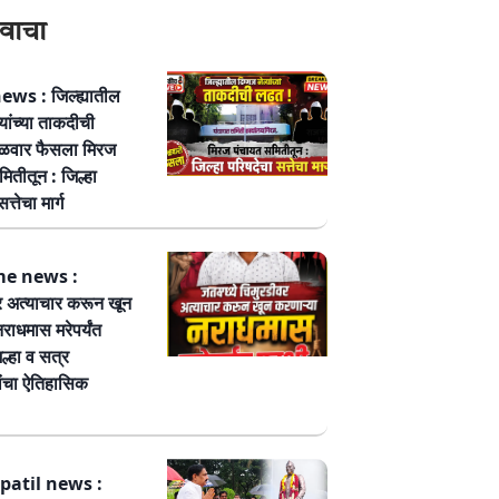
वाचा
ws : जिल्ह्यातील
्यांच्या ताकदीची
ळवार फैसला मिरज
ितीतून : जिल्हा
त्तेचा मार्ग
me news :
र अत्याचार करून खून
नराधमास मरेपर्यंत
ल्हा व सत्र
ांचा ऐतिहासिक
patil news :