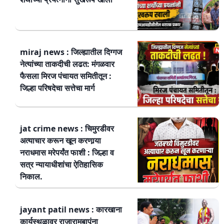
miraj news : जिल्ह्यातील दिग्गज
नेत्यांच्या ताकदीची लढत: मंगळवार
फैसला मिरज पंचायत समितीतून :
जिल्हा परिषदेचा सत्तेचा मार्ग
jat crime news : चिमुरडीवर
अत्याचार करून खून करणार्‍या
नराधमास मरेपर्यंत फाशी : जिल्हा व
सत्र न्यायाधीशांचा ऐतिहासिक
निकाल.
jayant patil news : कारखाना
कार्यस्थळावर राजारामबापूंना