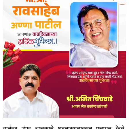
यानंतर डंपर चालकाने घटनास्थळावरुन पलायन केले.