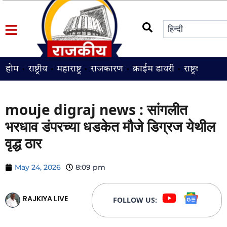
होम
राष्ट्रीय
महाराष्ट्र
राजकारण
क्राईम डायरी
राष्ट्रवादी
श
mouje digraj news : सांगलीत
भरधाव डंपरच्या धडकेत मौजे डिग्रज येथील
वृद्ध ठार
May 24, 2026
8:09 pm
RAJKIYA LIVE
FOLLOW US: