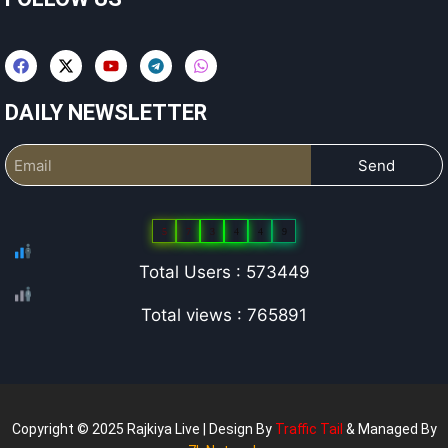
DAILY NEWSLETTER
Send
5
7
3
4
4
9
Total Users : 573449
Total views : 765891
Copyright © 2025 Rajkiya Live | Design By
Traffic Tail
& Managed By