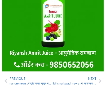
PREVIOUS
NEXT
nandre news :नांद्रेत घरात घुसून महिलेच्या गळ्यातील दागिने केले लंपास
idris naikwadi news : मी राजीनामा देणार नाही, सुनेत्रा पवारांचे ओएसडी आले होते पण…