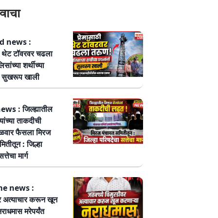
वाचा
 news :
ठी थेट टॉवरवर चढला
सांच्या शर्थीच्या
नी सुखरूप खाली
ws : जिल्ह्यातील
्यांच्या ताकदीची
ळवार फैसला मिरज
ितीतून : जिल्हा
त्तेचा मार्ग
me news :
र अत्याचार करून खून
नराधमास मरेपर्यंत