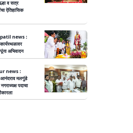
ल्हा व सत्र
ांचा ऐतिहासिक
patil news :
कार्यस्थळावर
पूंना अभिवादन
ur news :
ष आनंदराव मलगुंडे
हा नगराध्यक्ष पदाचा
वीकारला