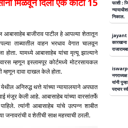
ांना मिळवून दिली एक कोटी 15
फाशी : जि
न्यायाधीश
निकाल.
ील आबासाहेब बाजीराव पाटील हे आपल्या शेतातून
jayant 
कारखाना 
्या ताब्यातील वाहन भरधाव वेगात चालवून
राजारामबा
ोता. यामध्ये आबासाहेब यांचा मृत्यू झाल्याने
त वारस म्हणून इस्लामपूर कोर्टमध्ये मोटरसायकल
iswarp
 म्हणून दावा दाखल केले होता.
नगराध्यक्
यांनी पुन्
येथील अनिरुद्ध थत्ते यांच्या न्यायालयाने अपघात
पदभार स्
मंजूर केली आहे. आबासाहेब यांच्या वारसांतर्फे
हिले. त्यांनी आबासाहेब यांचे उत्पन्न शाबीत
या जनावरांची व शेतीची साक्ष महत्त्वाची ठरली.