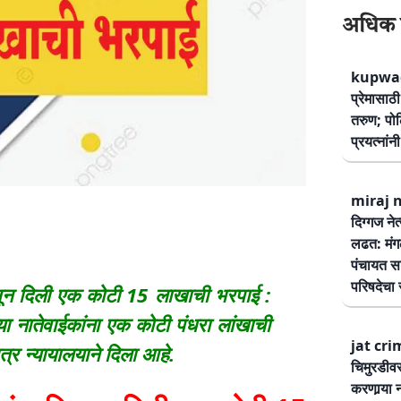
अधिक 
kupwad
प्रेमासा
तरुण; पोलि
प्रयत्नां
miraj ne
दिग्गज नेत
लढत: मंग
पंचायत सम
परिषदेचा स
ळवून दिली एक कोटी 15 लाखाची भरपाई :
च्या नातेवाईकांना एक कोटी पंधरा लांखाची
jat cri
त्र न्यायालयाने दिला आहे.
चिमुरडीव
करणार्‍या 