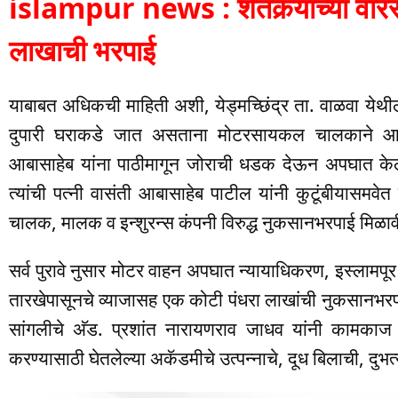
islampur news : शेतकर्‍याच्या वारस
लाखाची भरपाई
याबाबत अधिकची माहिती अशी, येड्मच्छिंद्र ता. वाळवा येथ
दुपारी घराकडे जात असताना मोटरसायकल चालकाने आपल
आबासाहेब यांना पाठीमागून जोराची धडक देऊन अपघात केला ह
त्यांची पत्नी वासंती आबासाहेब पाटील यांनी कुटूंबीयासमवे
चालक, मालक व इन्शुरन्स कंपनी विरुद्ध नुकसानभरपाई मिळावी
सर्व पुरावे नुसार मोटर वाहन अपघात न्यायाधिकरण, इस्लामपूर 
तारखेपासूनचे व्याजासह एक कोटी पंधरा लाखांची नुकसानभरपाई 
सांगलीचे अ‍ॅड. प्रशांत नारायणराव जाधव यांनी कामकाज पा
करण्यासाठी घेतलेल्या अकॅडमीचे उत्पन्नाचे, दूध बिलाची, दुभत्