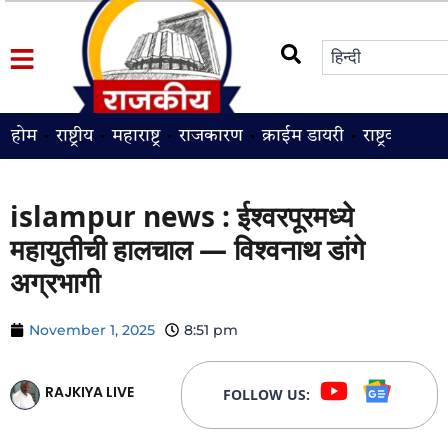
होम
राष्ट्रीय
महाराष्ट्र
राजकारण
क्राईम डायरी
राष्ट्रवादी
श
islampur news : ईश्वरपूरमध्ये
महायुतीची हालचाल — विश्वनाथ डांगे
अग्रभागी
November 1, 2025
8:51 pm
RAJKIYA LIVE
FOLLOW US: