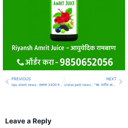
PREVIOUS
NEXT
raju shetii news : उसाला 3400 रुपये दर मान्य नाही, तोडगा काढा, नाहीतर उसाचा बुडका घेऊन मुख्यमंत्र्यांचं स्वागत करु, राजू शेट्टींचा इशारा
vishal patil news : “खा. पाटील आता कोणाची परतफेड करणार आणि कोणाचा विरोध करणार?”
Leave a Reply