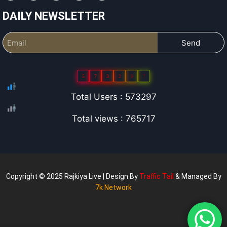
DAILY NEWSLETTER
Send
5
7
3
2
9
7
Total Users : 573297
Total views : 765717
Copyright © 2025 Rajkiya Live | Design By
Traffic Tail
& Managed By
7k Network