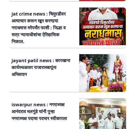
jat crime news : चिमुरडीवर
अत्याचार करून खून करणार्‍या
नराधमास मरेपर्यंत फाशी : जिल्हा व
सत्र न्यायाधीशांचा ऐतिहासिक
निकाल.
jayant patil news : कारखाना
कार्यस्थळावर राजारामबापूंना
अभिवादन
iswarpur news : नगराध्यक्ष
आनंदराव मलगुंडे यांनी पुन्हा
नगराध्यक्ष पदाचा पदभार स्वीकारला