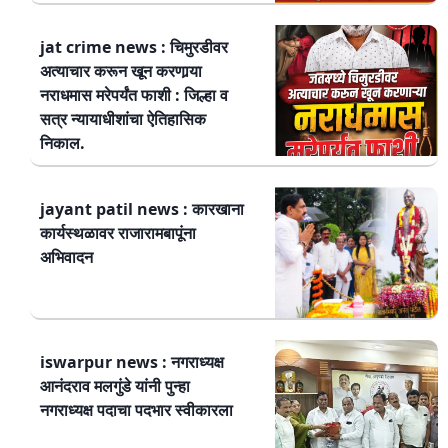
jat crime news : चिमुरडीवर
अत्याचार करून खून करणार्‍या
नराधमास मरेपर्यंत फाशी : जिल्हा व
सत्र न्यायाधीशांचा ऐतिहासिक
निकाल.
jayant patil news : कारखाना
कार्यस्थळावर राजारामबापूंना
अभिवादन
iswarpur news : नगराध्यक्ष
आनंदराव मलगुंडे यांनी पुन्हा
नगराध्यक्ष पदाचा पदभार स्वीकारला