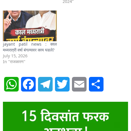
2024"
jayant patil news : काल
मध्यरात्री वर्षा बंगल्यावर काय घडले?
July 15, 2026
In "राजकारण"
WhatsApp
Facebook
Telegram
Twitter
Email
Share