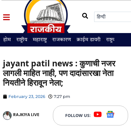
होम
राष्ट्रीय
महाराष्ट्र
राजकारण
क्राईम डायरी
राष्ट्रवादी
श
jayant patil news : कुणाची नजर
लागली माहित नाही, पण दादांसारखा नेता
नियतीने हिरावून नेला;
February 23, 2026
7:27 pm
RAJKIYA LIVE
FOLLOW US: