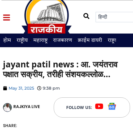
होम
राष्ट्रीय
महाराष्ट्र
राजकारण
क्राईम डायरी
राष्ट्रवादी
श
jayant patil news : आ. जयंतराव
पक्षात सक्रीय, तरीही संशयकल्लोळ…
May 31, 2025
9:38 pm
RAJKIYA LIVE
FOLLOW US:
SHARE: