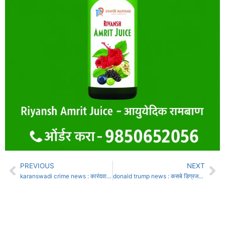
PREVIOUS
NEXT
karanswadi crime news : कारंदवाडीत विवाहितेला सांभाळण्याचे आमिष दाखवून लैंगिक अत्याचार :
donald trump news : कसबे डिग्रजच्या पठ्याने घेतला थेट डोनाल्ड ट्रम्पशी पंगा