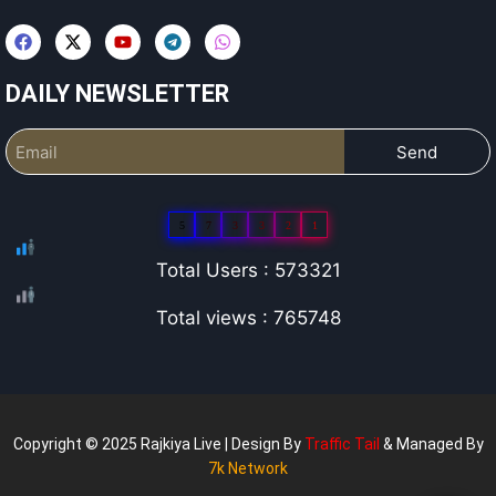
DAILY NEWSLETTER
Send
5
7
3
3
2
1
Total Users : 573321
Total views : 765748
Copyright © 2025 Rajkiya Live | Design By
Traffic Tail
& Managed By
7k Network