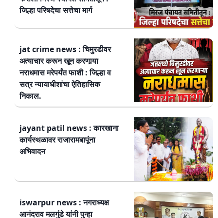
जिल्हा परिषदेचा सत्तेचा मार्ग
jat crime news : चिमुरडीवर
अत्याचार करून खून करणार्‍या
नराधमास मरेपर्यंत फाशी : जिल्हा व
सत्र न्यायाधीशांचा ऐतिहासिक
निकाल.
jayant patil news : कारखाना
कार्यस्थळावर राजारामबापूंना
अभिवादन
iswarpur news : नगराध्यक्ष
आनंदराव मलगुंडे यांनी पुन्हा