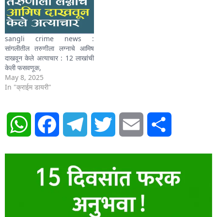
sangli crime news :
सांगलीतील तरुणीला लग्नाचे आमिष
दाखवून केले अत्याचार : 12 लाखांची
केली फसवणूक,
May 8, 2025
In "क्राईम डायरी"
WhatsApp
Facebook
Telegram
Twitter
Email
Share