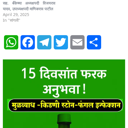
सह. बँकेच्या अध्यक्षपदी विजयराव
यादव, उपाध्यक्षपदी माणिकराव पाटील
April 29, 2025
In "सांगली"
WhatsApp
Facebook
Telegram
Twitter
Email
Share