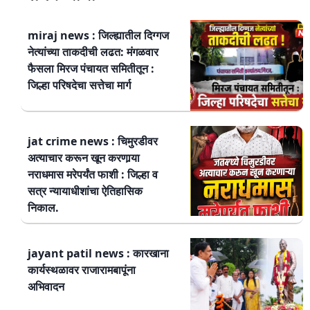
miraj news : जिल्ह्यातील दिग्गज
नेत्यांच्या ताकदीची लढत: मंगळवार
फैसला मिरज पंचायत समितीतून :
जिल्हा परिषदेचा सत्तेचा मार्ग
jat crime news : चिमुरडीवर
अत्याचार करून खून करणार्‍या
नराधमास मरेपर्यंत फाशी : जिल्हा व
सत्र न्यायाधीशांचा ऐतिहासिक
निकाल.
jayant patil news : कारखाना
कार्यस्थळावर राजारामबापूंना
अभिवादन