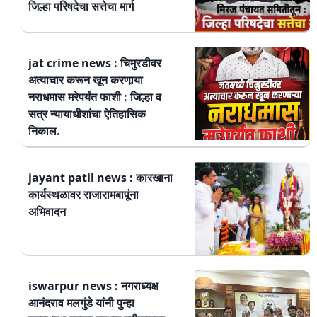
जिल्हा परिषदेचा सत्तेचा मार्ग
jat crime news : चिमुरडीवर
अत्याचार करून खून करणार्‍या
नराधमास मरेपर्यंत फाशी : जिल्हा व
सत्र न्यायाधीशांचा ऐतिहासिक
निकाल.
jayant patil news : कारखाना
कार्यस्थळावर राजारामबापूंना
अभिवादन
iswarpur news : नगराध्यक्ष
आनंदराव मलगुंडे यांनी पुन्हा