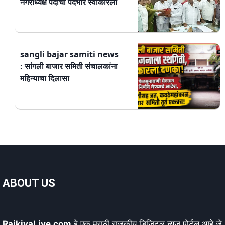
नगराध्यक्ष पदाचा पदभार स्वीकारला
sangli bajar samiti news
: सांगली बाजार समिती संचालकांना
महिन्याचा दिलासा
ABOUT US
RajkiyaLive.com
हे एक मराठी राजकीय डिजिटल न्यूज पोर्टल आहे जे