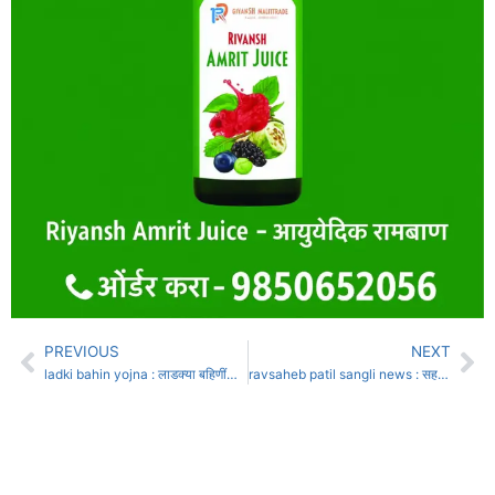
PREVIOUS
NEXT
ladki bahin yojna : लाडक्या बहिणींनो पटापट खाते चेक करा, पैसे येण्यास सुरुवात, रक्षाबंधनापूर्वी 1500 रुपये जमा
ravsaheb patil sangli news : सहकार शैक्षणिक अन् सामाजिक कार्याचा वसा ; रावसाहेब पाटील