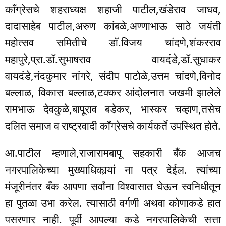
काँग्रेसचे शहराध्यक्ष शहाजी पाटील,खंडेराव जाधव,
दादासाहेब पाटील,अरुण कांबळे,अण्णाभाऊ साठे जयंती
महोत्सव समितीचे डॉ.विजय चांदणे,शंकरराव
महापुरे,प्रा.डॉ.सुभाषराव वायदंडे,डॉ.सुधाकर
वायदंडे,नंदकुमार नांगरे, संदीप पाटोळे,उत्तम चांदणे,विनोद
बल्लाळ, विकास बल्लाळ,टक्कर आंदोलनात जखमी झालेले
रामभाऊ देवकुळे,बापूराव बडेकर, भास्कर चव्हाण,तसेच
दलित समाज व राष्ट्रवादी काँग्रेसचे कार्यकर्ते उपस्थित होते.
आ.पाटील म्हणाले,राजारामबापू सहकारी बँक आजच
नगरपालिकेच्या मुख्याधिकार्‍यां ना पत्र देईल. त्यांच्या
मंजूरीनंतर बँक आपणा सर्वांना विश्वासात घेऊन स्वनिधीतून
हा पुतळा उभा करेल. त्यासाठी वर्गणी अथवा कोणाकडे हात
पसरणार नाही. पूर्वी आपल्या कडे नगरपालिकेची सत्ता