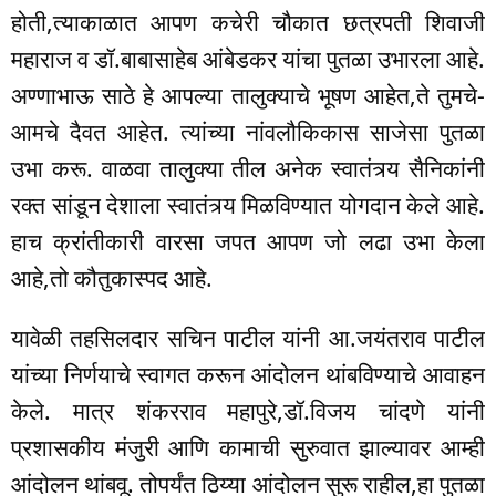
होती,त्याकाळात आपण कचेरी चौकात छत्रपती शिवाजी
महाराज व डॉ.बाबासाहेब आंबेडकर यांचा पुतळा उभारला आहे.
अण्णाभाऊ साठे हे आपल्या तालुक्याचे भूषण आहेत,ते तुमचे-
आमचे दैवत आहेत. त्यांच्या नांवलौकिकास साजेसा पुतळा
उभा करू. वाळवा तालुक्या तील अनेक स्वातंत्र्य सैनिकांनी
रक्त सांडून देशाला स्वातंत्र्य मिळविण्यात योगदान केले आहे.
हाच क्रांतीकारी वारसा जपत आपण जो लढा उभा केला
आहे,तो कौतुकास्पद आहे.
यावेळी तहसिलदार सचिन पाटील यांनी आ.जयंतराव पाटील
यांच्या निर्णयाचे स्वागत करून आंदोलन थांबविण्याचे आवाहन
केले. मात्र शंकरराव महापुरे,डॉ.विजय चांदणे यांनी
प्रशासकीय मंजुरी आणि कामाची सुरुवात झाल्यावर आम्ही
आंदोलन थांबवू. तोपर्यंत ठिय्या आंदोलन सुरू राहील,हा पुतळा