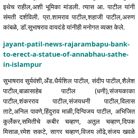
इथेच राहील,अशी भूमिका मांडली. त्यास आ. पाटील यांनी
संमती दर्शविली. प्रा.शामराव पाटील,शहाजी पाटील,अरुण
कांबळे, डॉ.सुभाषराव वायदंडे यांनीही मनोगत व्यक्त केले.
jayant-patil-news-rajarambapu-bank-
to-erect-a-statue-of-annabhau-sathe-
in-islampur
सुभाषराव सुर्यवंशी,अँड.धैर्यशिल पाटील, संदीप पाटील,शैलेश
पाटील,बाळासाहेब पाटील (धनी),संजयकाका
पाटील,शंकरराव पाटील,संजयधनी पाटील,विलास
ताटे,अनिल पावणे,हिंदुराव माळी,दिग्विजय पाटील, अभिजित
कुर्लेकर,समितीचे कबीर चव्हाण, अतुल चव्हाण,दिपक
मिसाळ,रमेश सकटे, सागर चव्हाण,विजय लोंढे,संजय खवळे