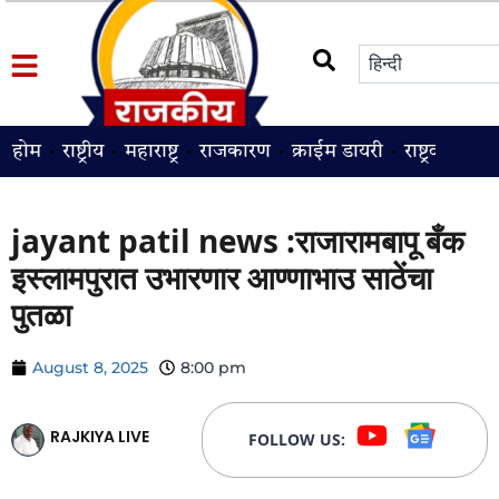
होम
राष्ट्रीय
महाराष्ट्र
राजकारण
क्राईम डायरी
राष्ट्रवादी
श
jayant patil news :राजारामबापू बँक
इस्लामपुरात उभारणार आण्णाभाउ साठेंचा
पुतळा
August 8, 2025
8:00 pm
RAJKIYA LIVE
FOLLOW US: