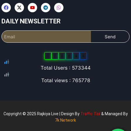
DAILY NEWSLETTER
Send
5
7
3
3
4
4
Total Users : 573344
Total views : 765778
Copyright © 2025 Rajkiya Live | Design By
Traffic Tail
& Managed By
7k Network