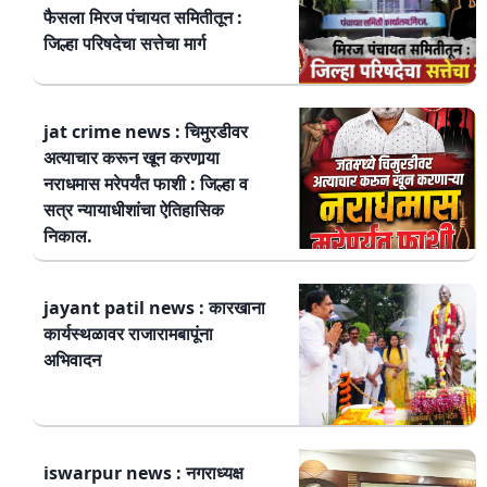
फैसला मिरज पंचायत समितीतून :
जिल्हा परिषदेचा सत्तेचा मार्ग
jat crime news : चिमुरडीवर
अत्याचार करून खून करणार्‍या
नराधमास मरेपर्यंत फाशी : जिल्हा व
सत्र न्यायाधीशांचा ऐतिहासिक
निकाल.
jayant patil news : कारखाना
कार्यस्थळावर राजारामबापूंना
अभिवादन
iswarpur news : नगराध्यक्ष