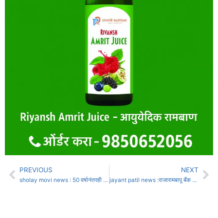
PREVIOUS
NEXT
sholay movi news : 50 वर्षानंतरही शोलेची धग कायम
jayant patil news :राजारामबापू बँक इस्लामपुरात उभारणार आण्णाभाउ साठेंचा पुतळा