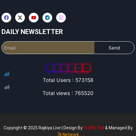
DAILY NEWSLETTER
Send
5
7
3
1
5
8
Total Users : 573158
Total views : 765520
Copyright © 2025 Rajkiya Live | Design By
Traffic Tail
& Managed By
7k Network