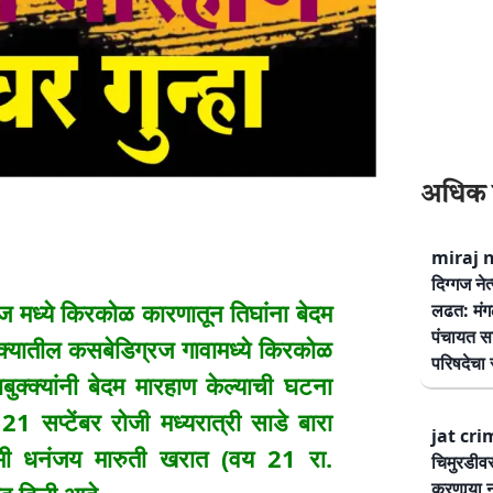
अधिक 
miraj ne
दिग्गज नेत
्ये किरकोळ कारणातून तिघांना बेदम
लढत: मंग
पंचायत सम
ुक्यातील कसबेडिग्रज गावामध्ये किरकोळ
परिषदेचा स
ुक्क्यांनी बेदम मारहाण केल्याची घटना
 सप्टेंबर रोजी मध्यरात्री साडे बारा
jat cri
खमी धनंजय मारुती खरात (वय 21 रा.
चिमुरडीव
करणार्‍या 