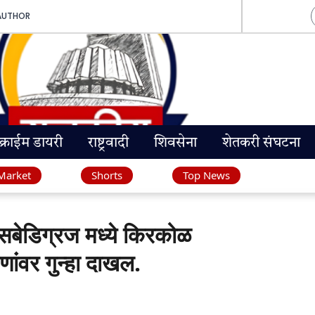
AUTHOR
क्राईम डायरी
राष्ट्रवादी
शिवसेना
शेतकरी संघटना
Market
Shorts
Top News
डिग्रज मध्ये किरकोळ
ांवर गुन्हा दाखल.