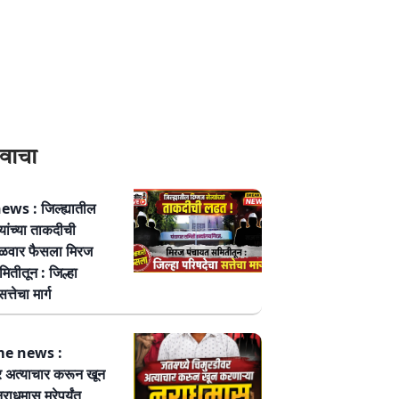
वाचा
ws : जिल्ह्यातील
्यांच्या ताकदीची
ळवार फैसला मिरज
ितीतून : जिल्हा
त्तेचा मार्ग
me news :
र अत्याचार करून खून
नराधमास मरेपर्यंत