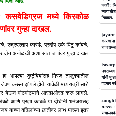
ाद दिली आहे.
फाशी : जि
न्यायाधीश
सबेडिग्रज मध्ये किरकोळ
निकाल.
ांवर गुन्हा दाखल.
jayant 
कारखाना 
े, रुद्रप्रताप कारंडे, प्रदीप उर्फ पिंटू कांबळे,
राजारामबा
व इतर दोन अनोळखी अशा सात जणांवर गुन्हा दाखल
iswarp
नगराध्यक्
आपल्या कुटुंबियांसह मिरज तालुक्यातील
यांनी पुन्
पदभार स्
 जेवण करून झोपले होते. यावेळी मध्यरात्री साडे
ासमोर येऊन मोठमोठ्याने आरडाओरड करू लागले.
sangli 
ंबळे आणि प्रज्ञा कांबळे या दोघीनी धनंजयसह
news : स
नंजय याच्या वडिलांच्या छातीवर लाथ मारून इतर
संचालकांन