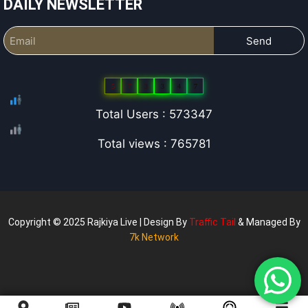
DAILY NEWSLETTER
Send
5
7
3
3
4
7
Total Users : 573347
Total views : 765781
Copyright © 2025 Rajkiya Live | Design By
Traffic Tail
& Managed By
7k Network