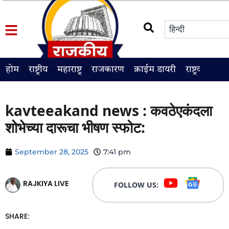
होम
राष्ट्रीय
महाराष्ट्र
राजकारण
क्राईम डायरी
राष्ट्रवादी
श
kavteeakand news : कवठेएकंदला
शोभेच्या दारूचा भीषण स्फोट:
September 28, 2025
7:41 pm
RAJKIYA LIVE
FOLLOW US:
SHARE: