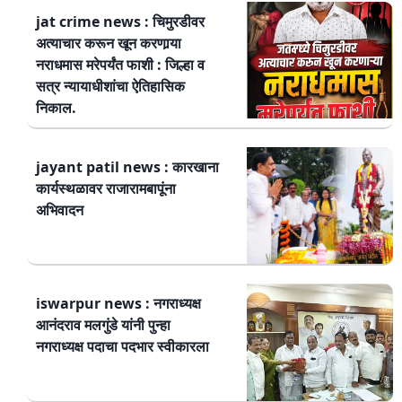
jat crime news : चिमुरडीवर
अत्याचार करून खून करणार्‍या
नराधमास मरेपर्यंत फाशी : जिल्हा व
सत्र न्यायाधीशांचा ऐतिहासिक
निकाल.
jayant patil news : कारखाना
कार्यस्थळावर राजारामबापूंना
अभिवादन
iswarpur news : नगराध्यक्ष
आनंदराव मलगुंडे यांनी पुन्हा
नगराध्यक्ष पदाचा पदभार स्वीकारला