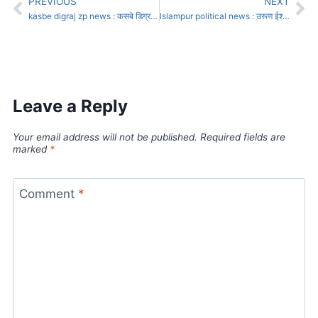
PREVIOUS
NEXT
kasbe digraj zp news : कसबे डिग्रज मतदारसंघात नव्या चेहऱ्यांचा सूर ऐकू येतोय!
lslampur political news : उरूण ईश्वरपूरमध्ये आनंदराव मलगुंडे राष्ट्रवादी काँग्रेस शरदचंद्र पवार पक्षाचे नगराध्यक्षपदाचे उमेदवार
Leave a Reply
Your email address will not be published.
Required fields are
marked
*
Comment
*