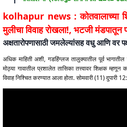
kolhapur news : कोतवालाच्या शिक्
मुलीचा विवाह रोखला!, भटजी मंडपातून 
अक्षतारोपणासाठी जमलेल्यांसह वधु आणि वर पक्
अधिक माहिती अशी, गडहिंग्लज तालुक्यातील पूर्व भागातील 
मोठ्या गावातील प्रशालेत तासिका तत्त्वावर शिक्षक म्हणून 
विवाह निश्चित करण्यात आला होता. सोमवारी (11) दुपारी 12:2