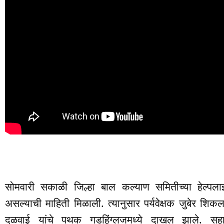
सोमवारी सकाळी जिल्हा बाल कल्याण समितीच्या हेल्पल
असल्याची माहिती मिळाली. त्यानुसार पर्यवेक्षक जुबेर शिकल
दळवाई यांचे पथक गडहिंग्लजमध्ये दाखल झाले. स