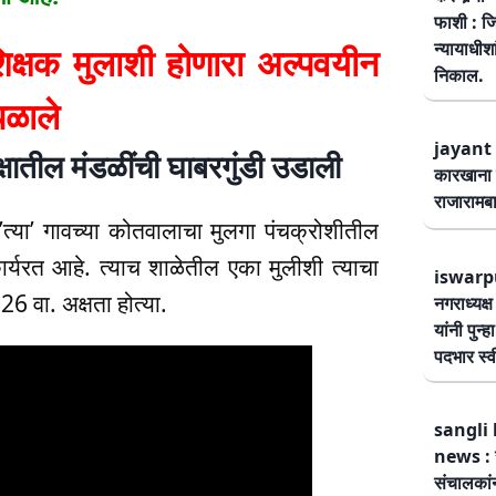
फाशी : जि
न्यायाधीश
षक मुलाशी होणारा अल्पवयीन
निकाल.
पळाले
jayant 
षातील मंडळींची घाबरगुंडी उडाली
कारखाना 
राजारामबा
’त्या’ गावच्या कोतवालाचा मुलगा पंचक्रोशीतील
कार्यरत आहे. त्याच शाळेतील एका मुलीशी त्याचा
iswarp
6 वा. अक्षता होत्या.
नगराध्यक्
यांनी पुन्
पदभार स्
sangli 
news : स
संचालकांन