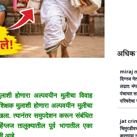
अधिक 
miraj ne
दिग्गज नेत
लढत: मंग
पंचायत सम
ाशी होणारा अल्पवयीन मुलीचा विवाह
परिषदेचा स
िक्षक मुलाशी होणारा अल्पवयीन मुलीचा
खला. त्यानंतर समुपदेशन करून संबंधित
jat cri
ग्लज तालुक्यातील पूर्व भागातील एका
चिमुरडीव
ी आहे.
करणार्‍या 