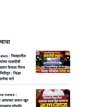
वाचा
ws : जिल्ह्यातील
्यांच्या ताकदीची
ळवार फैसला मिरज
ितीतून : जिल्हा
त्तेचा मार्ग
me news :
र अत्याचार करून खून
नराधमास मरेपर्यंत