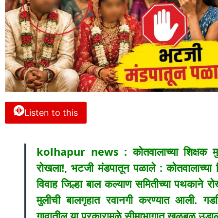
Listen to this
kolhapur news : कोतवालाच्या शिक्षक मुल
रोखला!, भटजी मंडपातून पळाले : कोतवालाच्या श
विवाह जिल्हा बाल कल्याण समितीच्या पथकाने रो
मुलीची बालगृहात रवानगी करण्यात आली. गडहिं
गावातील या प्रकारामुळे सीमाभागात खळबळ उडाल